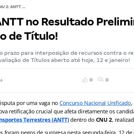
CNU 2: ANTT no Resultado Preliminar da Avaliação de Título!
ANTT no Resultado Prelimi
o de Título!
 prazo para interposição de recursos contra o r
valiação de Títulos aberto até hoje, 12 e janeiro!
0
0
26
disputa por uma vaga no
Concurso Nacional Unificado
,
va retificação crucial que afeta diretamente os candi
nsportes Terrestres (ANTT)
dentro do
CNU 2
, realiza
s foram pegos de surpresa nesta segunda-feira, 12 de 