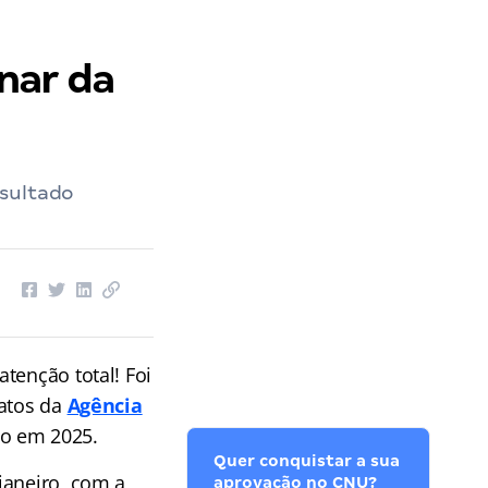
nar da
esultado
 atenção total! Foi
datos da
Agência
do em 2025.
Quer conquistar a sua
janeiro, com a
aprovação no CNU?