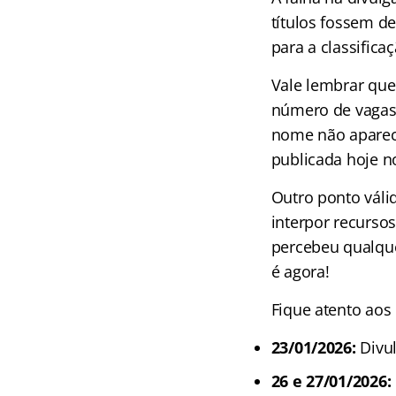
títulos fossem d
para a classificaç
Vale lembrar qu
número de vagas,
nome não aparecia
publicada hoje no
Outro ponto váli
interpor recursos
percebeu qualque
é agora!
Fique atento ao
23/01/2026:
Divul
26 e 27/01/2026: