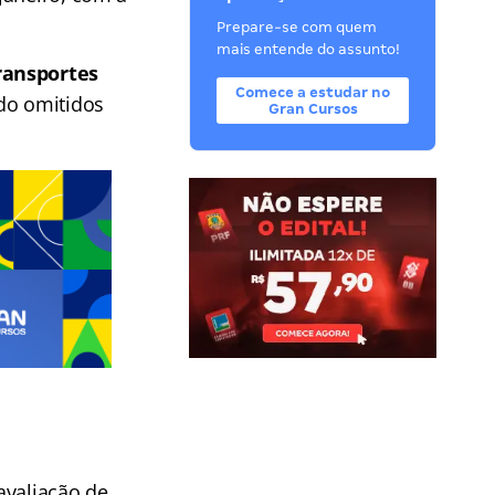
Prepare-se com quem
mais entende do assunto!
ransportes
Comece a estudar no
ido omitidos
Gran Cursos
 avaliação de