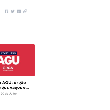
o AGU: órgão
argos vagos e…
20 de Julho