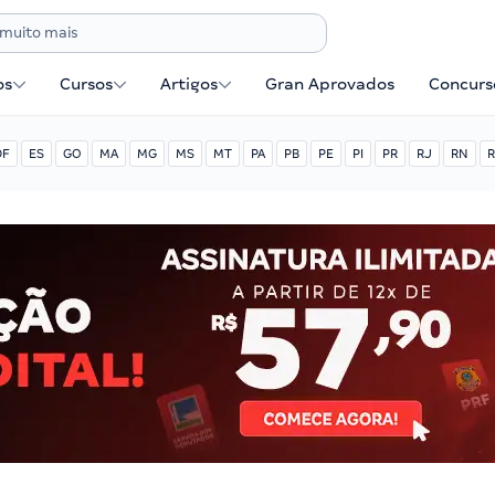
os
Cursos
Artigos
Gran Aprovados
Concurse
DF
ES
GO
MA
MG
MS
MT
PA
PB
PE
PI
PR
RJ
RN
R