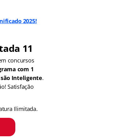
nificado 2025!
tada 11
 em concursos
grama com 1
isão Inteligente
.
o! Satisfação
tura Ilimitada.