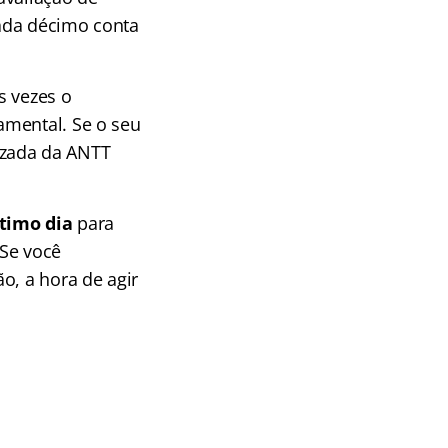
cada décimo conta
s vezes o
amental. Se o seu
lizada da ANTT
!
timo dia
para
 Se você
o, a hora de agir