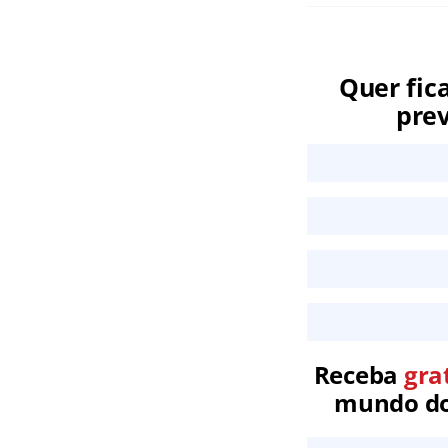
Quer fic
prev
Receba
gra
mundo dos