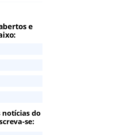
abertos e
aixo:
 notícias do
screva-se: