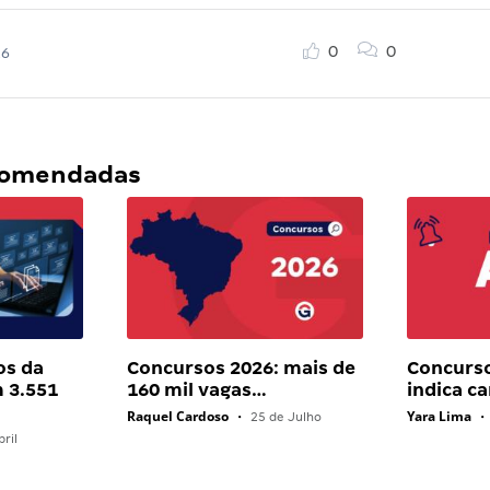
0
0
26
ecomendadas
os da
Concursos 2026: mais de
Concurs
 3.551
160 mil vagas…
indica c
Raquel Cardoso
Yara Lima
•
25 de Julho
•
ril