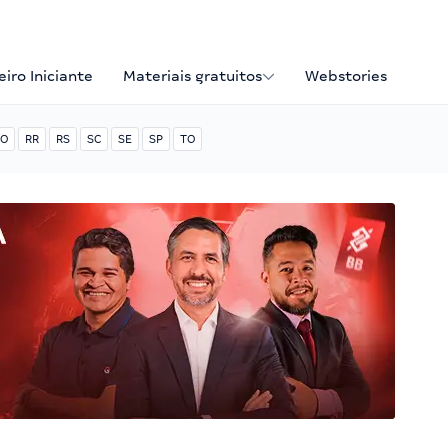
iro Iniciante
Materiais gratuitos
Webstories
O
RR
RS
SC
SE
SP
TO