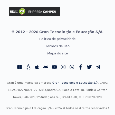
FGV
Concurso Ibama
Idecan
Concurso MPU
Selecon
Editais publicados
Uniase
© 2012 - 2026 Gran Tecnologia e Educação S/A.
Vunesp
Política de privacidade
CONCURSOS POR PROFISSÃO
EXAME DE ORDEM
Termos de uso
Concursos Administrativos
OAB
Mapa do site
Concursos Educação
Prova OAB
Concursos Fiscais
Calendário OAB
Concursos Jurídicos
Questões OAB
Concursos Militares
Recursos OAB
Gran é uma marca da empresa
Gran Tecnologia e Educação S/A
, CNPJ:
Concursos Policiais
Exame de Ordem
18.260.822/0001-77, SBS Quadra 02, Bloco J, Lote 10, Edifício Carlton
Concursos Saúde
Tower, Sala 201, 2º Andar, Asa Sul, Brasília-DF, CEP 70.070-120.
Concursos Tribunais
Gran Tecnologia e Educação S/A - 2026 © Todos os direitos reservados ®
Residência Multiprofissional