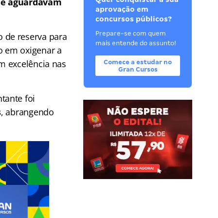
ue aguardavam
aprovação em
concursos públicos?
Prepare-se com quem
 de reserva para
mais entende do assunto!
 em oxigenar a
m excelência nas
Comece a estudar no
Gran Cursos
tante foi
s
, abrangendo