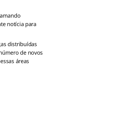
chamando
te notícia para
as distribuídas
e número de novos
nessas áreas