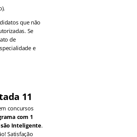
).
ndidatos que não
torizadas. Se
xato de
especialidade e
tada 11
 em concursos
grama com 1
isão Inteligente
.
o! Satisfação