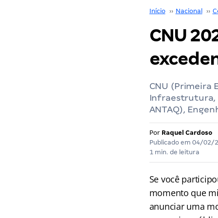
Início
››
Nacional
››
C
CNU 202
exceden
CNU (Primeira 
Infraestrutura
ANTAQ), Engenh
Por
Raquel Cardoso
Publicado em
04/02/
1 min. de leitura
Se você particip
momento que mil
anunciar uma mo