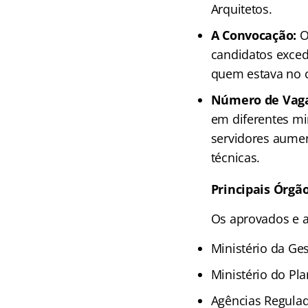
Arquitetos.
A Convocação:
O
candidatos exced
quem estava no c
Número de Vaga
em diferentes mi
servidores aument
técnicas.
Principais Órgão
Os aprovados e 
Ministério da Ge
Ministério do Pl
Agências Regulad