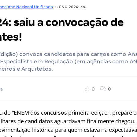
oncurso Nacional Unificado
››
CNU 2024: saiu a convocação de excedentes!
4: saiu a convocação de
tes!
Edição) convoca candidatos para cargos como Ana
, Especialista em Regulação (em agências como A
eiros e Arquitetos.
0
0
26
ou do “ENEM dos concursos primeira edição”, prepare o
hares de candidatos aguardavam finalmente chegou.
vimentação histórica para quem estava na expectativ