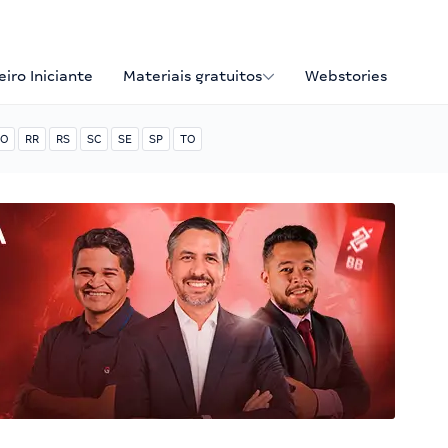
iro Iniciante
Materiais gratuitos
Webstories
O
RR
RS
SC
SE
SP
TO