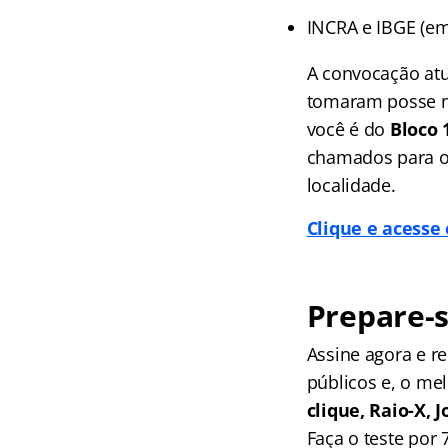
INCRA e IBGE (em
A convocação atu
tomaram posse na
você é do
Bloco 
chamados para o s
localidade.
Clique e acesse
Prepare-s
Assine agora e 
públicos e, o me
clique, Raio-X,
Faça o teste por