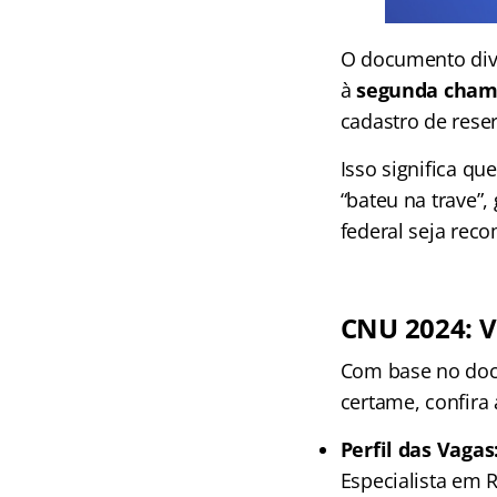
O documento divu
à
segunda cha
cadastro de reser
Isso significa q
“bateu na trave”
federal seja rec
CNU 2024: 
Com base no docu
certame, confira 
Perfil das Vagas
Especialista em