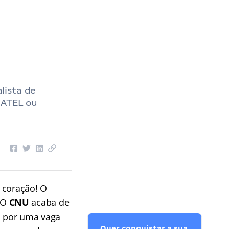
lista de
NATEL ou
 coração! O
 O
CNU
acaba de
a por uma vaga
Quer conquistar a sua