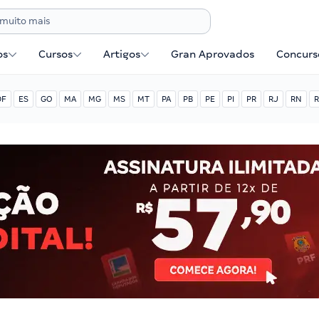
os
Cursos
Artigos
Gran Aprovados
Concurse
DF
ES
GO
MA
MG
MS
MT
PA
PB
PE
PI
PR
RJ
RN
R