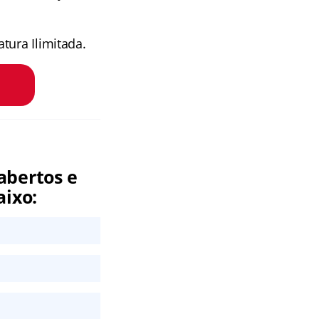
tura Ilimitada.
abertos e
aixo: