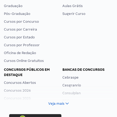
Graduação
Aulas Grátis
Pós-Graduação
Sugerir Curso
Cursos por Concurso
Cursos por Carreira
Cursos por Estado
Cursos por Professor
Oficina de Redação
Cursos Online Gratuitos
CONCURSOS PÚBLICOS EM
BANCAS DE CONCURSOS
DESTAQUE
Cebraspe
Concursos Abertos
Cesgranrio
Concursos 2026
Consulplan
Concursos 2025
FCC
Veja mais
Concurso Nacional Unificado
FGV
Concurso Ibama
Idecan