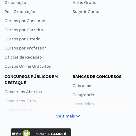
Graduação
Aulas Grátis
Pós-Graduação
Sugerir Curso
Cursos por Concurso
Cursos por Carreira
Cursos por Estado
Cursos por Professor
Oficina de Redação
Cursos Online Gratuitos
CONCURSOS PÚBLICOS EM
BANCAS DE CONCURSOS
DESTAQUE
Cebraspe
Concursos Abertos
Cesgranrio
Concursos 2026
Consulplan
Concursos 2025
FCC
Veja mais
Concurso Nacional Unificado
FGV
Concurso Ibama
Idecan