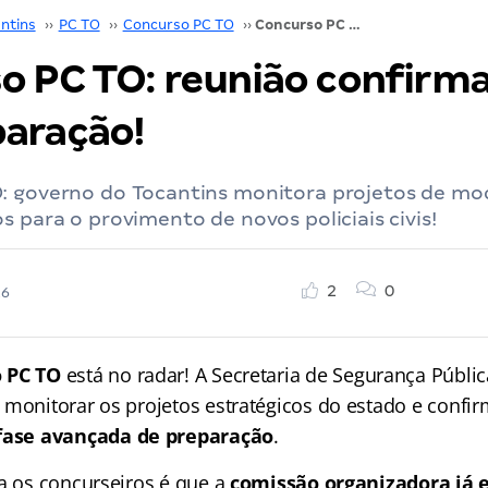
ntins
››
PC TO
››
Concurso PC TO
››
Concurso PC TO: reunião confirma edital em preparação!
o PC TO: reunião confirma
aração!
: governo do Tocantins monitora projetos de mo
s para o provimento de novos policiais civis!
2
0
26
 PC TO
está no radar! A Secretaria de Segurança Pública
 monitorar os projetos estratégicos do estado e confi
fase avançada de preparação
.
ra os concurseiros é que a
comissão organizadora já e