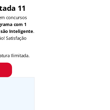
tada 11
 em concursos
grama com 1
isão Inteligente
.
o! Satisfação
tura Ilimitada.