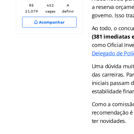
R$
452
A
a reserva orçame
21.079
vagas
definir
governo. Isso tra
Acompanhar
Ao todo, o conc
(381 imediatas e
como Oficial Inve
Delegado de Polí
Uma dúvida muit
das carreiras. Pa
iniciais passam 
estabilidade fina
Como a comissão 
recomendação é 
ter novidades.