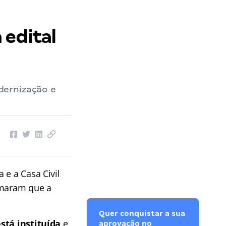
 edital
dernização e
 e a Casa Civil
rmaram que a
Quer conquistar a sua
stá instituída
e
aprovação no