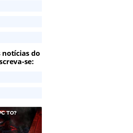
 notícias do
screva-se:
C TO?