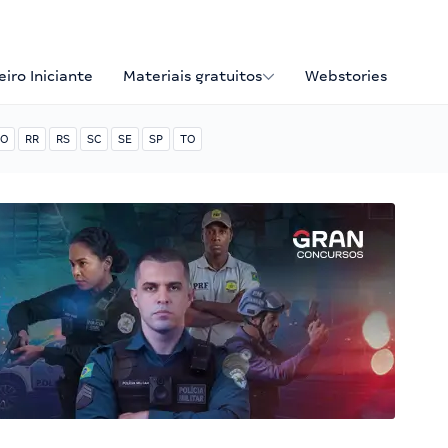
iro Iniciante
Materiais gratuitos
Webstories
O
RR
RS
SC
SE
SP
TO