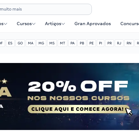
os
Cursos
Artigos
Gran Aprovados
Concurse
DF
ES
GO
MA
MG
MS
MT
PA
PB
PE
PI
PR
RJ
RN
R