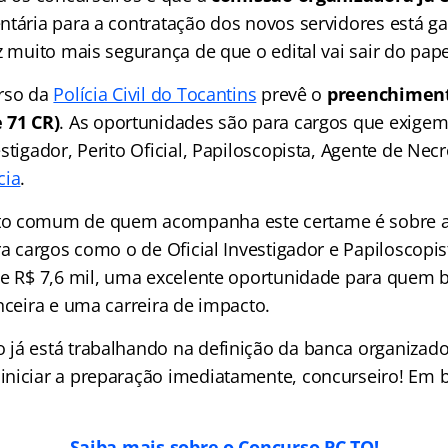
ntária para a contratação dos novos servidores está ga
z muito mais segurança de que o edital vai sair do pap
urso da
Polícia Civil do Tocantins
prevê o
preenchiment
 71 CR)
. As oportunidades são para cargos que exigem 
stigador, Perito Oficial, Papiloscopista, Agente de Nec
cia
.
o comum de quem acompanha este certame é sobre 
ra cargos como o de Oficial Investigador e Papiloscopist
de R$ 7,6 mil, uma excelente oportunidade para quem 
nceira e uma carreira de impacto.
já está trabalhando na definição da banca organizado
iniciar a preparação imediatamente, concurseiro! Em
Saiba mais sobre o Concurso PC TO!