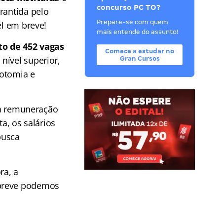
concurso PC TO?
rantida pelo
Prepare-se com quem
el em breve!
mais entende do assunto!
o de 452 vagas
Comece a estudar no
nível superior,
Gran Cursos
rotomia e
a remuneração
a, os salários
busca
ra, a
 breve podemos