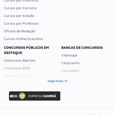
Cursos por Concurso
Cursos por Carreira
Cursos por Estado
Cursos por Professor
Oficina de Redação
Cursos Online Gratuitos
CONCURSOS PÚBLICOS EM
BANCAS DE CONCURSOS
DESTAQUE
Cebraspe
Concursos Abertos
Cesgranrio
Concursos 2026
Consulplan
Concursos 2025
FCC
Veja mais
Concurso Nacional Unificado
FGV
Concurso Ibama
Idecan
Concurso MPU
Selecon
Editais publicados
Uniase