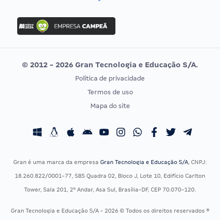
Concurso Nacional Unificado
FGV
Concurso Ibama
Idecan
Concurso MPU
Selecon
Editais publicados
Uniase
© 2012 - 2026 Gran Tecnologia e Educação S/A.
Vunesp
Política de privacidade
CONCURSOS POR PROFISSÃO
EXAME DE ORDEM
Termos de uso
Concursos Administrativos
OAB
Mapa do site
Concursos Educação
Prova OAB
Concursos Fiscais
Calendário OAB
Concursos Jurídicos
Questões OAB
Concursos Militares
Recursos OAB
Gran é uma marca da empresa
Gran Tecnologia e Educação S/A
, CNPJ:
Concursos Policiais
Exame de Ordem
18.260.822/0001-77, SBS Quadra 02, Bloco J, Lote 10, Edifício Carlton
Concursos Saúde
Tower, Sala 201, 2º Andar, Asa Sul, Brasília-DF, CEP 70.070-120.
Concursos Tribunais
Gran Tecnologia e Educação S/A - 2026 © Todos os direitos reservados ®
Residência Multiprofissional