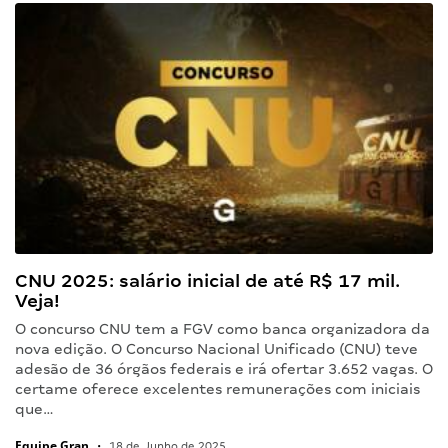
CNU 2025: salário inicial de até R$ 17 mil.
Veja!
O concurso CNU tem a FGV como banca organizadora da
nova edição. O Concurso Nacional Unificado (CNU) teve
adesão de 36 órgãos federais e irá ofertar 3.652 vagas. O
certame oferece excelentes remunerações com iniciais
que…
Equipe Gran
•
18 de Junho de 2025