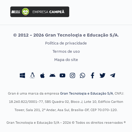
FGV
Concurso Ibama
Idecan
Concurso MPU
Selecon
Editais publicados
Uniase
© 2012 - 2026 Gran Tecnologia e Educação S/A.
Vunesp
Política de privacidade
CONCURSOS POR PROFISSÃO
EXAME DE ORDEM
Termos de uso
Concursos Administrativos
OAB
Mapa do site
Concursos Educação
Prova OAB
Concursos Fiscais
Calendário OAB
Concursos Jurídicos
Questões OAB
Concursos Militares
Recursos OAB
Gran é uma marca da empresa
Gran Tecnologia e Educação S/A
, CNPJ:
Concursos Policiais
Exame de Ordem
18.260.822/0001-77, SBS Quadra 02, Bloco J, Lote 10, Edifício Carlton
Concursos Saúde
Tower, Sala 201, 2º Andar, Asa Sul, Brasília-DF, CEP 70.070-120.
Concursos Tribunais
Gran Tecnologia e Educação S/A - 2026 © Todos os direitos reservados ®
Residência Multiprofissional