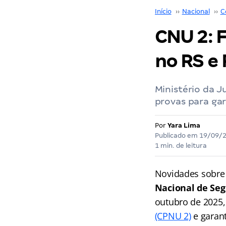
Início
››
Nacional
››
C
CNU 2: 
no RS e
Ministério da J
provas para ga
Por
Yara Lima
Publicado em
19/09/
1 min. de leitura
Novidades sobre
Nacional de Seg
outubro de 2025,
(CPNU 2)
e garant