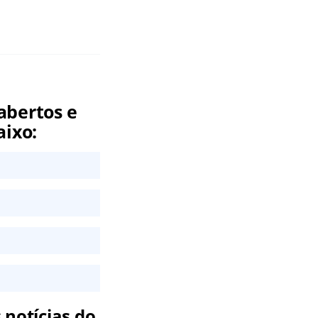
abertos e
aixo:
 notícias do