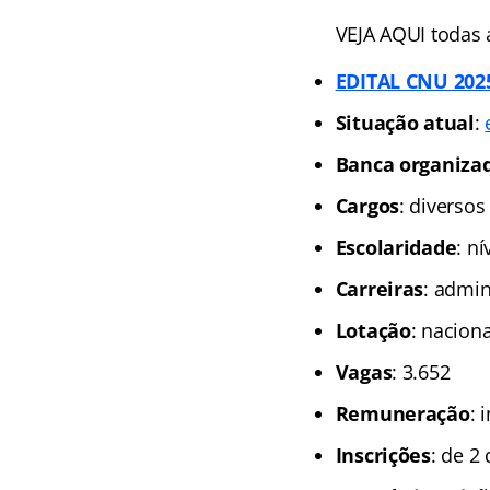
VEJA AQUI todas 
EDITAL CNU 2025
Situação atual
:
Banca organiza
Cargos
: diversos
Escolaridade
: n
Carreiras
: admin
Lotação
: naciona
Vagas
: 3.652
Remuneração
: 
Inscrições
: de 2