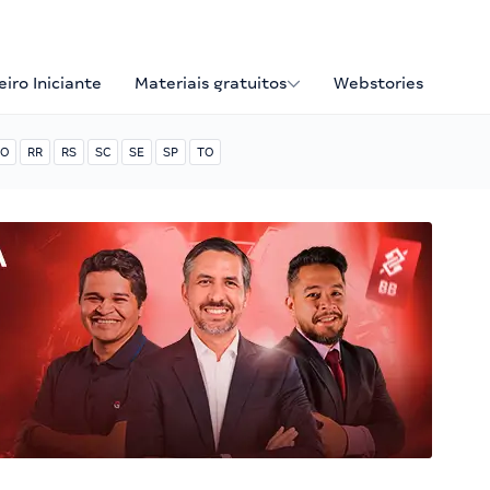
iro Iniciante
Materiais gratuitos
Webstories
O
RR
RS
SC
SE
SP
TO