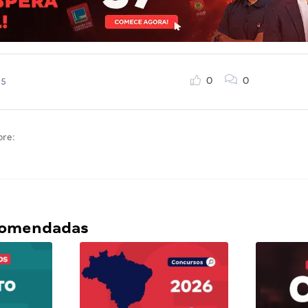
0
0
25
bre:
ecomendadas