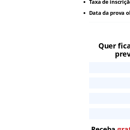
Taxa de inscriç
Data da prova o
Quer fic
prev
Receba
gra