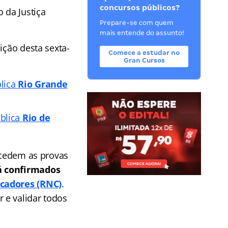
concursos públicos?
 da Justiça
Prepare-se com quem
mais entende do assunto!
ição desta sexta-
Comece a estudar no
Gran Cursos
lica
Rio Grande
blica
Rio de
tecedem as provas
á confirmados
icadores (RNC)
.
 e validar todos