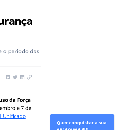
gurança
e o período das
uso da Força
etembro e 7 de
l Unificado
Quer conquistar a sua
aprovação em