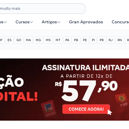
os
Cursos
Artigos
Gran Aprovados
Concurse
DF
ES
GO
MA
MG
MS
MT
PA
PB
PE
PI
PR
RJ
RN
R