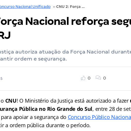
oncurso Nacional Unificado
››
CNU 2: Força Nacional reforça segurança no RS e RJ
Força Nacional reforça se
 RJ
ustiça autoriza atuação da Força Nacional durant
rantir ordem e segurança.
0
0
25
 o
CNU
! O Ministério da Justiça está autorizado a fazer
urança Pública no Rio Grande do Sul
, entre 28 de s
 para apoiar a segurança do
Concurso Público Naciona
ir a ordem pública durante o período.