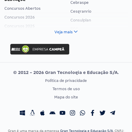
Cebraspe
Concursos Abertos
Cesgranrio
Concursos 2026
Consulplan
Concursos 2025
FCC
Veja mais
Concurso Nacional Unificado
FGV
Concurso Ibama
Idecan
Concurso MPU
Selecon
Editais publicados
Uniase
© 2012 - 2026 Gran Tecnologia e Educação S/A.
Vunesp
Política de privacidade
CONCURSOS POR PROFISSÃO
EXAME DE ORDEM
Termos de uso
Concursos Administrativos
OAB
Mapa do site
Concursos Educação
Prova OAB
Concursos Fiscais
Calendário OAB
Concursos Jurídicos
Questões OAB
Concursos Militares
Recursos OAB
Gran é uma marca da empresa
Gran Tecnologia e Educação S/A
, CNPJ: