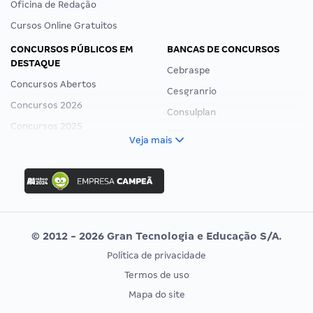
Oficina de Redação
Cursos Online Gratuitos
CONCURSOS PÚBLICOS EM
BANCAS DE CONCURSOS
DESTAQUE
Cebraspe
Concursos Abertos
Cesgranrio
Concursos 2026
Consulplan
Concursos 2025
FCC
Veja mais
Concurso Nacional Unificado
FGV
Concurso Ibama
Idecan
Concurso MPU
Selecon
Editais publicados
Uniase
© 2012 - 2026 Gran Tecnologia e Educação S/A.
Vunesp
Política de privacidade
CONCURSOS POR PROFISSÃO
EXAME DE ORDEM
Termos de uso
Concursos Administrativos
OAB
Mapa do site
Concursos Educação
Prova OAB