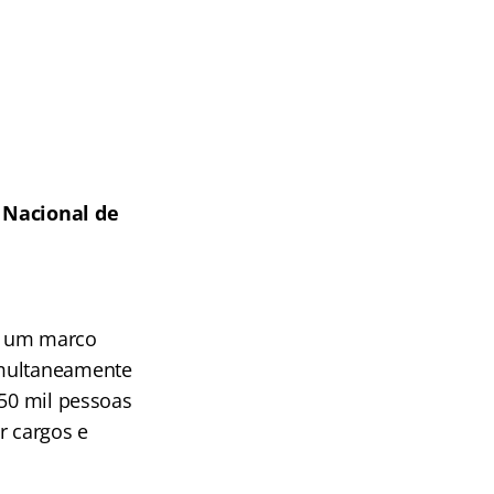
 Nacional de
á um marco
imultaneamente
250 mil pessoas
r cargos e