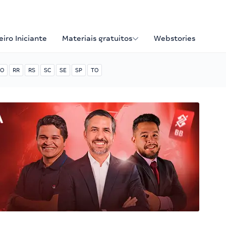
iro Iniciante
Materiais gratuitos
Webstories
O
RR
RS
SC
SE
SP
TO