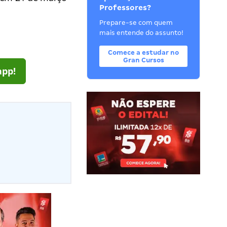
Professores?
Prepare-se com quem
mais entende do assunto!
Comece a estudar no
Gran Cursos
app!