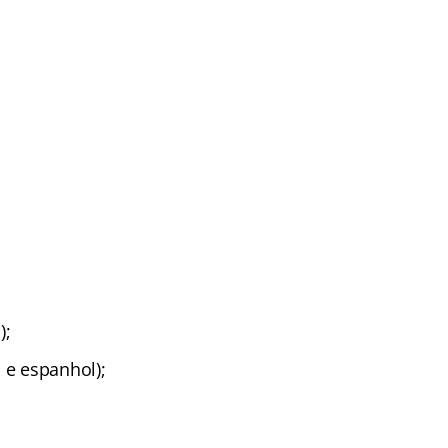
);
 e espanhol);