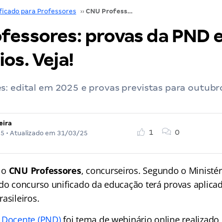
ficado para Professores
››
CNU Professores: provas da PND em 700 municípios. Veja!
fessores: provas da PND 
os. Veja!
: edital em 2025 e provas previstas para outubro
eira
1
0
25
• Atualizado em
31/03/25
 o
CNU Professores
, concurseiros. Segundo o Ministé
 do concurso unificado da educação terá provas aplica
asileiros.
 Docente (PND)
foi tema de webinário online realizad