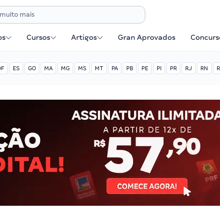
os
Cursos
Artigos
Gran Aprovados
Concurse
DF
ES
GO
MA
MG
MS
MT
PA
PB
PE
PI
PR
RJ
RN
R