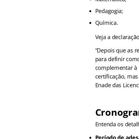
Pedagogia;
Química.
Veja a declaraçã
“Depois que as r
para definir como
complementar à 
certificação, mas
Enade das Licenci
Cronogra
Entenda os detal
Período de ade