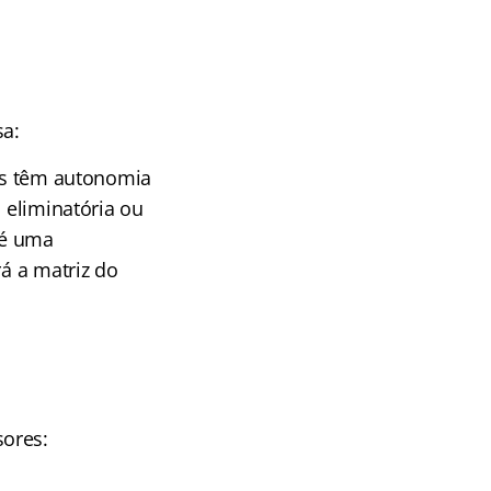
sa:
las têm autonomia
 eliminatória ou
 é uma
rá a matriz do
sores: