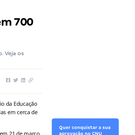
em 700
. Veja os
rio da Educação
das em cerca de
Quer conquistar a sua
o em 21 de março
aprovação no CNU