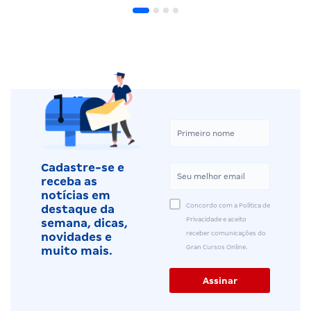
Cadastre-se e
receba as
notícias em
Concordo com a Política de
destaque da
Privacidade e aceito
semana, dicas,
receber comunicações do
novidades e
Gran Cursos Online.
muito mais.