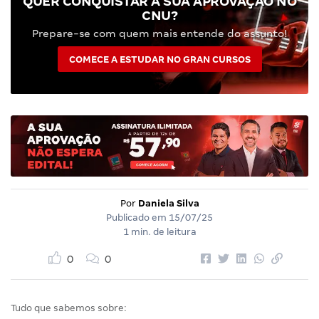
QUER CONQUISTAR A SUA APROVAÇÃO NO
CNU?
Prepare-se com quem mais entende do assunto!
COMECE A ESTUDAR NO GRAN CURSOS
Por
Daniela Silva
Publicado em
15/07/25
1 min. de leitura
0
0
Tudo que sabemos sobre: