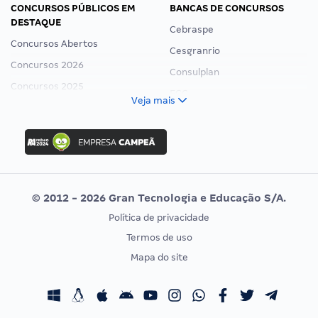
CONCURSOS PÚBLICOS EM
BANCAS DE CONCURSOS
DESTAQUE
Cebraspe
Concursos Abertos
Cesgranrio
Concursos 2026
Consulplan
Concursos 2025
FCC
Veja mais
Concurso Nacional Unificado
FGV
Concurso Ibama
Idecan
Concurso MPU
Selecon
Editais publicados
Uniase
© 2012 - 2026 Gran Tecnologia e Educação S/A.
Vunesp
Política de privacidade
CONCURSOS POR PROFISSÃO
EXAME DE ORDEM
Termos de uso
Concursos Administrativos
OAB
Mapa do site
Concursos Educação
Prova OAB
Concursos Fiscais
Calendário OAB
Concursos Jurídicos
Questões OAB