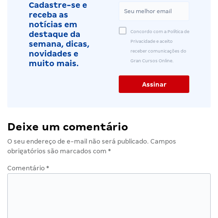
Cadastre-se e
receba as
notícias em
Concordo com a Política de
destaque da
Privacidade e aceito
semana, dicas,
receber comunicações do
novidades e
Gran Cursos Online.
muito mais.
Deixe um comentário
O seu endereço de e-mail não será publicado.
Campos
obrigatórios são marcados com
*
Comentário
*