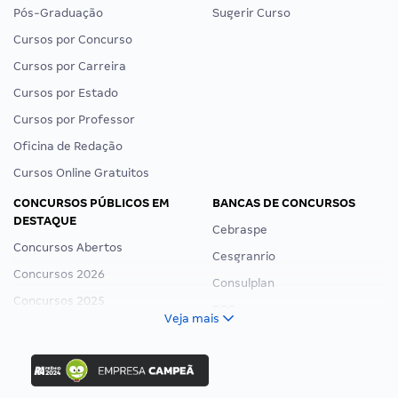
Pós-Graduação
Sugerir Curso
Cursos por Concurso
Cursos por Carreira
Cursos por Estado
Cursos por Professor
Oficina de Redação
Cursos Online Gratuitos
CONCURSOS PÚBLICOS EM
BANCAS DE CONCURSOS
DESTAQUE
Cebraspe
Concursos Abertos
Cesgranrio
Concursos 2026
Consulplan
Concursos 2025
FCC
Veja mais
Concurso Nacional Unificado
FGV
Concurso Ibama
Idecan
Concurso MPU
Selecon