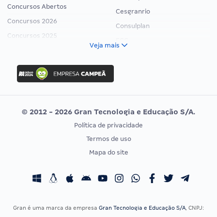
Concursos Abertos
Cesgranrio
Concursos 2026
Consulplan
Concursos 2025
FCC
Veja mais
Concurso Nacional Unificado
FGV
Concurso Ibama
Idecan
Concurso MPU
Selecon
Editais publicados
Uniase
© 2012 - 2026 Gran Tecnologia e Educação S/A.
Vunesp
Política de privacidade
CONCURSOS POR PROFISSÃO
EXAME DE ORDEM
Termos de uso
Concursos Administrativos
OAB
Mapa do site
Concursos Educação
Prova OAB
Concursos Fiscais
Calendário OAB
Concursos Jurídicos
Questões OAB
Concursos Militares
Recursos OAB
Gran é uma marca da empresa
Gran Tecnologia e Educação S/A
, CNPJ:
Concursos Policiais
Exame de Ordem