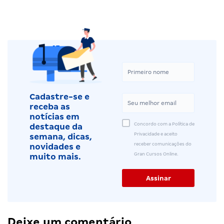
Cadastre-se e
receba as
notícias em
Concordo com a Política de
destaque da
Privacidade e aceito
semana, dicas,
receber comunicações do
novidades e
Gran Cursos Online.
muito mais.
Deixe um comentário