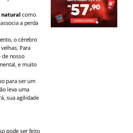
a natural
como
associa a perda
ento, o cérebro
 velhas. Para
– de nosso
 mental, e muito
po para ser um
não leva uma
á, sua agilidade
so pode ser feito