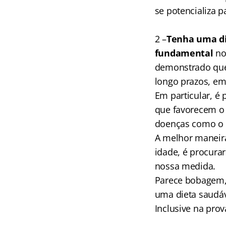
se potencializa 
2 –
Tenha uma di
fundamental
no
demonstrado que 
longo prazos, em
Em particular, é 
que favorecem o
doenças como o 
A melhor maneira
idade, é procura
nossa medida.
Parece bobagem, 
uma dieta saudáv
Inclusive na pro