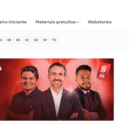
iro Iniciante
Materiais gratuitos
Webstories
O
RR
RS
SC
SE
SP
TO