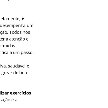
rretamente,
é
o desempenha um
ação. Todos nós
er a atenção e
ormidas.
 fica a um passo.
tiva, saudável e
 gozar de boa
izar exercícios
ração e a