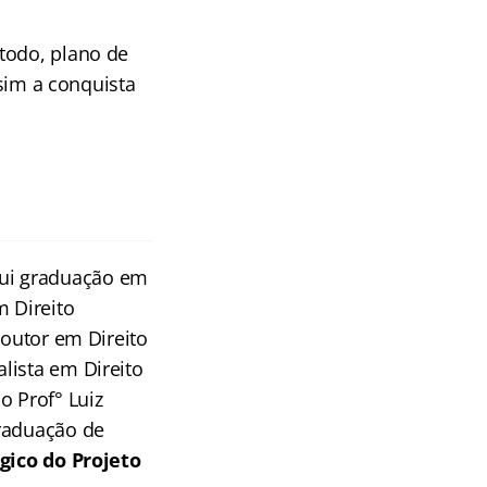
todo, plano de
ssim a conquista
ssui graduação em
m Direito
Doutor em Direito
lista em Direito
o Prof° Luiz
Graduação de
ico do Projeto