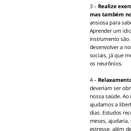
3 –
Realize exer
mas também no
ansiosa para sab
Aprender um idio
instrumento são 
desenvolver a no
sociais, já que
os neurônios.
4 –
Relaxamento
deveriam ser obr
nossa saúde. Ao r
ajudamos a liber
dias. Estudos re
meses, ajudaria, 
estresse, além d