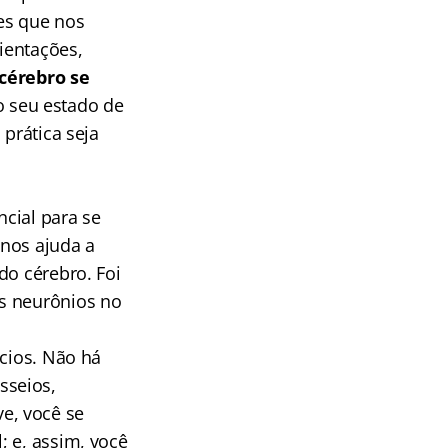
es que nos
ientações,
 cérebro se
o seu estado de
 prática seja
ncial para se
 nos ajuda a
do cérebro. Foi
os neurônios no
ícios. Não há
sseios,
e, você se
; e, assim, você