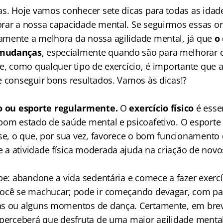
as. Hoje vamos conhecer sete dicas para todas as idad
rar a nossa capacidade mental. Se seguirmos essas or
mente a melhora da nossa agilidade mental, já que
o
 mudanças
, especialmente quando são para melhorar 
e, como qualquer tipo de exercício, é importante que a
e conseguir bons resultados. Vamos às dicas!?
io ou esporte regularmente.
O
exercício físico
é esse
bom estado de saúde mental e psicoafetivo. O esporte
sse, o que, por sua vez, favorece o bom funcionamento 
a atividade física moderada ajuda na criação de nov
abe: abandone a vida sedentária e comece a fazer exerc
você se machucar; pode ir começando devagar, com pa
as ou alguns momentos de dança. Certamente, em brev
 perceberá que desfruta de uma maior agilidade mental