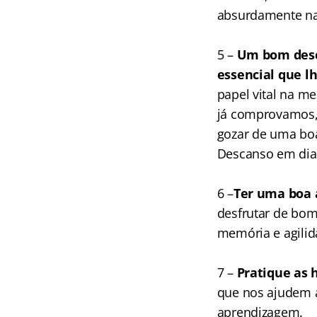
absurdamente na
5 –
Um bom des
essencial que l
papel vital na m
já comprovamos, 
gozar de uma bo
Descanso em dia é
6 –
Ter uma boa 
desfrutar de bo
memória e agilid
7 –
Pratique as 
que nos ajudem a
aprendizagem.