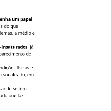
enha um papel
is do que
blemas, a médio e
i-insaturados
, já
parecimento de
dições físicas e
personalizado, em
quando se tem
udo que faz.