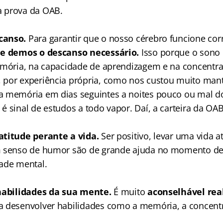
 prova da OAB.
canso.
Para garantir que o nosso cérebro funcione co
he demos o descanso necessário.
Isso porque o son
emória, na capacidade de aprendizagem e na concentr
por experiência própria, como nos custou muito mant
a memória em dias seguintes a noites pouco ou mal d
 sinal de estudos a todo vapor. Daí, a carteira da OAB
atitude perante a vida.
Ser positivo, levar uma vida a
m senso de humor são de grande ajuda no momento de
ade mental.
habilidades da sua mente.
É muito
aconselhável real
 desenvolver habilidades como a memória, a concent