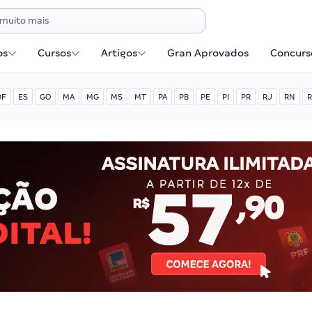
os
Cursos
Artigos
Gran Aprovados
Concurse
DF
ES
GO
MA
MG
MS
MT
PA
PB
PE
PI
PR
RJ
RN
R