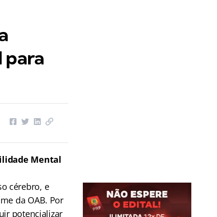
a
l para
ilidade Mental
o cérebro, e
xame da OAB. Por
ir potencializar