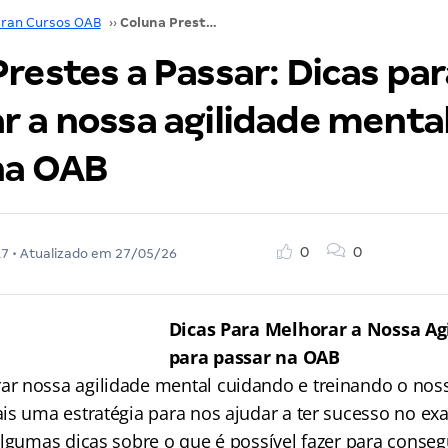
ran Cursos OAB
››
Coluna Prestes a Passar: Dicas para melhorar a nossa agilidade mental para passar na OAB
restes a Passar: Dicas par
r a nossa agilidade menta
na OAB
0
0
17
• Atualizado em
27/05/26
Dicas Para Melhorar a Nossa Ag
para passar na OAB
 nossa agilidade mental cuidando e treinando o noss
is uma estratégia para nos ajudar a ter sucesso no e
lgumas dicas sobre o que é possível fazer para consegu