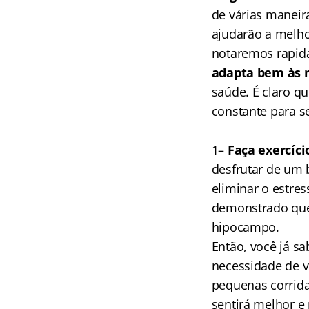
de várias maneir
ajudarão a melho
notaremos rapida
adapta bem às
saúde. É claro qu
constante para s
1–
Faça exercíc
desfrutar de um 
eliminar o estre
demonstrado que 
hipocampo.
Então, você já s
necessidade de 
pequenas corrid
sentirá melhor e