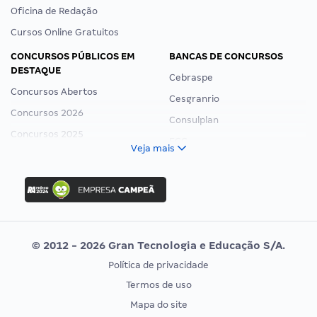
Oficina de Redação
Cursos Online Gratuitos
CONCURSOS PÚBLICOS EM
BANCAS DE CONCURSOS
DESTAQUE
Cebraspe
Concursos Abertos
Cesgranrio
Concursos 2026
Consulplan
Concursos 2025
FCC
Veja mais
Concurso Nacional Unificado
FGV
Concurso Ibama
Idecan
Concurso MPU
Selecon
Editais publicados
Uniase
© 2012 - 2026 Gran Tecnologia e Educação S/A.
Vunesp
Política de privacidade
CONCURSOS POR PROFISSÃO
EXAME DE ORDEM
Termos de uso
Concursos Administrativos
OAB
Mapa do site
Concursos Educação
Prova OAB