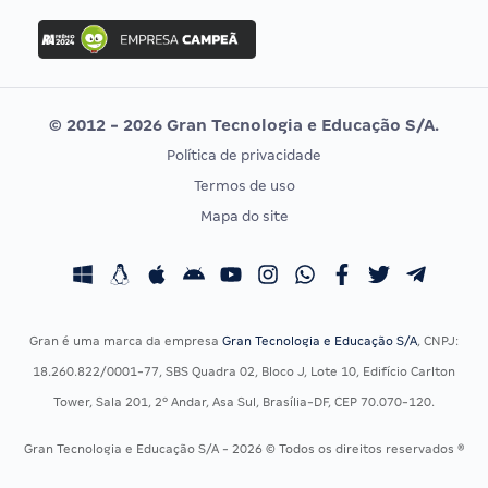
Concurso Ibama
Idecan
Concurso MPU
Selecon
Editais publicados
Uniase
© 2012 - 2026 Gran Tecnologia e Educação S/A.
Vunesp
Política de privacidade
CONCURSOS POR PROFISSÃO
EXAME DE ORDEM
Termos de uso
Concursos Administrativos
OAB
Mapa do site
Concursos Educação
Prova OAB
Concursos Fiscais
Calendário OAB
Concursos Jurídicos
Questões OAB
Concursos Militares
Recursos OAB
Gran é uma marca da empresa
Gran Tecnologia e Educação S/A
, CNPJ:
Concursos Policiais
Exame de Ordem
18.260.822/0001-77, SBS Quadra 02, Bloco J, Lote 10, Edifício Carlton
Concursos Saúde
Tower, Sala 201, 2º Andar, Asa Sul, Brasília-DF, CEP 70.070-120.
Concursos Tribunais
Gran Tecnologia e Educação S/A - 2026 © Todos os direitos reservados ®
Residência Multiprofissional