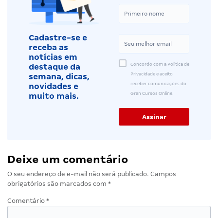
Cadastre-se e
receba as
notícias em
Concordo com a Política de
destaque da
Privacidade e aceito
semana, dicas,
receber comunicações do
novidades e
Gran Cursos Online.
muito mais.
Deixe um comentário
O seu endereço de e-mail não será publicado.
Campos
obrigatórios são marcados com
*
Comentário
*