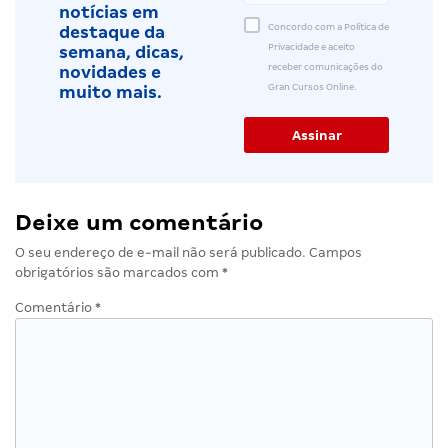
notícias em
Concordo com a Política de
destaque da
Privacidade e aceito
semana, dicas,
receber comunicações do
novidades e
Gran Cursos Online.
muito mais.
Deixe um comentário
O seu endereço de e-mail não será publicado.
Campos
obrigatórios são marcados com
*
Comentário
*