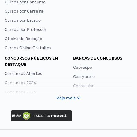
Cursos por Concurso
Cursos por Carreira
Cursos por Estado
Cursos por Professor
Oficina de Redação
Cursos Online Gratuitos
CONCURSOS PÚBLICOS EM
BANCAS DE CONCURSOS
DESTAQUE
Cebraspe
Concursos Abertos
Cesgranrio
Concursos 2026
Consulplan
Concursos 2025
FCC
Veja mais
Concurso Nacional Unificado
FGV
Concurso Ibama
Idecan
Concurso MPU
Selecon
Editais publicados
Uniase