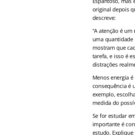
Espantoso, mas é
original depois q
descreve:
“A atenção é um 
uma quantidade m
mostram que cada
tarefa, e isso é 
distrações realm
Menos energia é
consequência é u
exemplo, escolha
medida do possív
Se for estudar em
importante é co
estudo. Explique