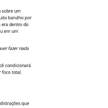
ta sobre um
ito barulho por
 era dentro do
sou em um
uer fazer nada
ocê condicionará
 foco total.
 distrações que