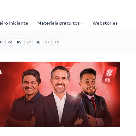
iro Iniciante
Materiais gratuitos
Webstories
O
RR
RS
SC
SE
SP
TO