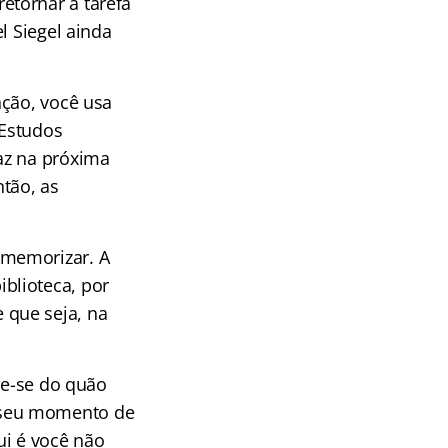
etornar à tarefa
l Siegel ainda
nção, você usa
 Estudos
az na próxima
ntão, as
 memorizar. A
blioteca, por
 que seja, na
re-se do quão
 seu momento de
ui é você não