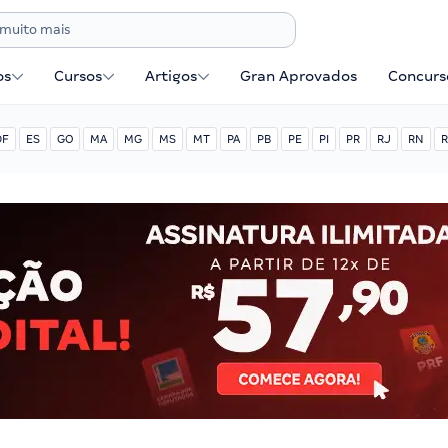
os
Cursos
Artigos
Gran Aprovados
Concurse
DF
ES
GO
MA
MG
MS
MT
PA
PB
PE
PI
PR
RJ
RN
R