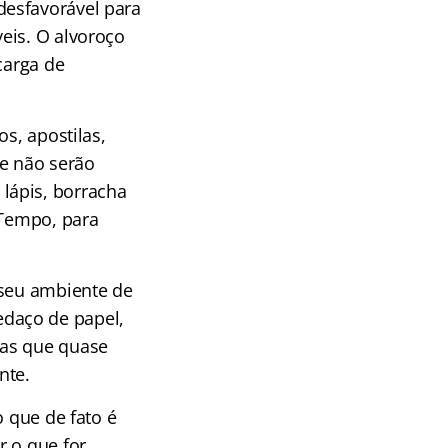
desfavorável para
eis. O alvoroço
carga de
s, apostilas,
e não serão
lápis, borracha
 Tempo, para
 seu ambiente de
daço de papel,
tas que quase
nte.
o que de fato é
r o que for