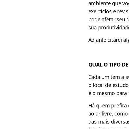
ambiente que voc
exercícios e rev
pode afetar seu 
sua produtividad
Adiante citarei a
QUAL O TIPO DE
Cada um tem a su
o local de estudo
é o mesmo para
Há quem prefira 
ao ar livre, com
das mais diversa