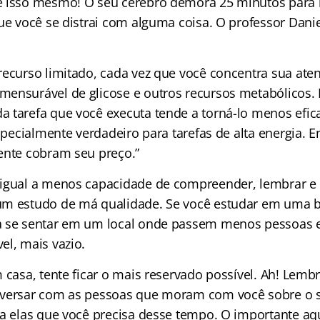
 isso mesmo! O seu cérebro demora 25 minutos para r
ue você se distrai com alguma coisa. O professor Danie
recurso limitado, cada vez que você concentra sua ate
ensurável de glicose e outros recursos metabólicos.
 tarefa que você executa tende a torná-lo menos efic
especialmente verdadeiro para tarefas de alta energia. E
ente cobram seu preço.”
 igual a menos capacidade de compreender, lembrar e
m estudo de má qualidade. Se você estudar em uma bi
 se sentar em um local onde passem menos pessoas e
el, mais vazio.
 casa, tente ficar o mais reservado possível. Ah! Lemb
nversar com as pessoas que moram com você sobre o
 a elas que você precisa desse tempo. O importante aq