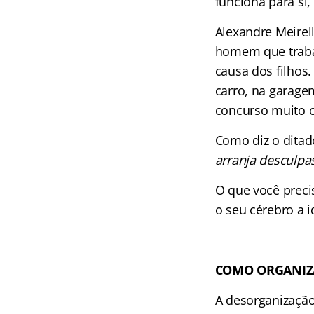
funciona para si,
Alexandre Meirel
homem que trabal
causa dos filhos
carro, na garage
concurso muito c
Como diz o ditado
arranja desculpas
O que você preci
o seu cérebro a i
COMO ORGANIZA
A desorganização 