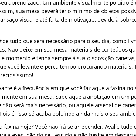
seu aprendizado. Um ambiente visualmente poluído é 
Assim, sua mesa deverá ter o mínimo de objetos possív
ansaço visual e até falta de motivação, devido à sobre
t
de tudo que será necessário para o seu dia, como livro
os. Não deixe em sua mesa materiais de conteúdos qu
e momento e tenha sempre à sua disposição canetas, 
á que você levante e perca tempo procurando materiais.
reciosíssimo!
vante é a frequência em que você faz aquela faxina no
palmente em sua mesa. Sabe aquela anotação em um pe
não será mais necessário, ou aquele arsenal de cane
Pois é, isso só acaba poluindo ainda mais o seu ambie
 faxina hoje? Você não irá se arrepender. Avalie tudo 
ara a execução do seu estudo e não hesite em descarta