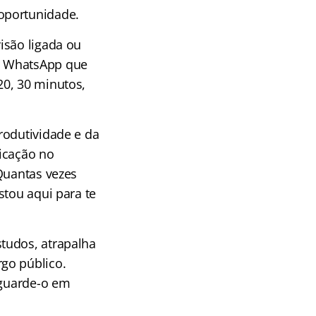
oportunidade.
isão ligada ou
o WhatsApp que
20, 30 minutos,
rodutividade e da
ficação no
Quantas vezes
stou aqui para te
tudos, atrapalha
go público.
 guarde-o em