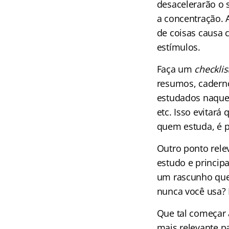
desacelerarão o 
a concentração. 
de coisas causa c
estímulos.
Faça um
checklis
resumos, cadern
estudados naquel
etc. Isso evitar
quem estuda, é p
Outro ponto rele
estudo e princi
um rascunho que 
nunca você usa? 
Que tal começar a
mais relevante p