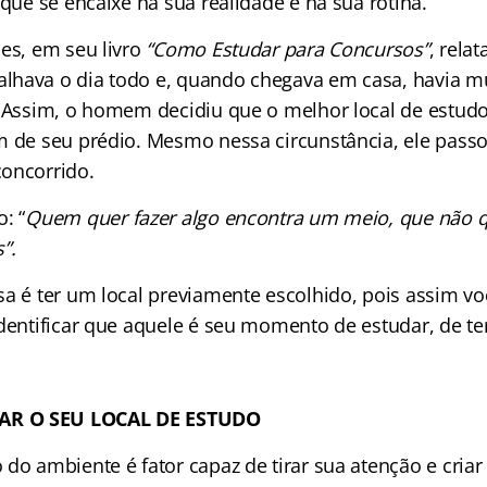
 que se encaixe na sua realidade e na sua rotina.
les, em seu livro
“Como Estudar para Concursos”
, rela
hava o dia todo e, quando chegava em casa, havia mu
. Assim, o homem decidiu que o melhor local de estudo
m de seu prédio. Mesmo nessa circunstância, ele pas
oncorrido.
: “
Quem quer fazer algo encontra um meio, que não q
”.
sa é ter um local previamente escolhido, pois assim v
dentificar que aquele é seu momento de estudar, de ter
R O SEU LOCAL DE ESTUDO
do ambiente é fator capaz de tirar sua atenção e criar