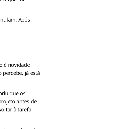
cumulam. Após
.
o é novidade
 percebe, já está
briu que os
rojeto antes de
oltar à tarefa