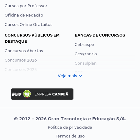
Cursos por Professor
Oficina de Redação
Cursos Online Gratuitos
CONCURSOS PÚBLICOS EM
BANCAS DE CONCURSOS
DESTAQUE
Cebraspe
Concursos Abertos
Cesgranrio
Concursos 2026
Consulplan
Concursos 2025
FCC
Veja mais
Concurso Nacional Unificado
FGV
Concurso Ibama
Idecan
Concurso MPU
Selecon
Editais publicados
Uniase
© 2012 - 2026 Gran Tecnologia e Educação S/A.
Vunesp
Política de privacidade
CONCURSOS POR PROFISSÃO
EXAME DE ORDEM
Termos de uso
Concursos Administrativos
OAB