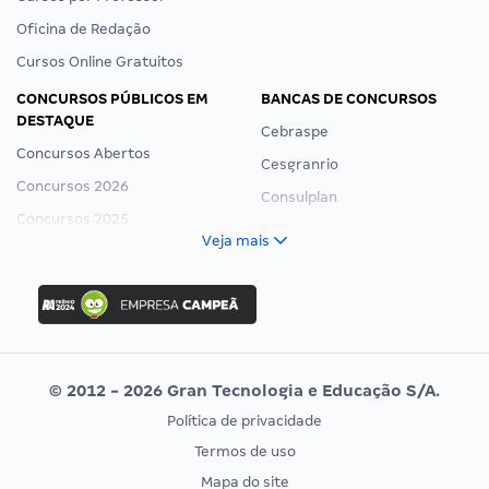
Oficina de Redação
Cursos Online Gratuitos
CONCURSOS PÚBLICOS EM
BANCAS DE CONCURSOS
DESTAQUE
Cebraspe
Concursos Abertos
Cesgranrio
Concursos 2026
Consulplan
Concursos 2025
FCC
Veja mais
Concurso Nacional Unificado
FGV
Concurso Ibama
Idecan
Concurso MPU
Selecon
Editais publicados
Uniase
© 2012 - 2026 Gran Tecnologia e Educação S/A.
Vunesp
Política de privacidade
CONCURSOS POR PROFISSÃO
EXAME DE ORDEM
Termos de uso
Concursos Administrativos
OAB
Mapa do site