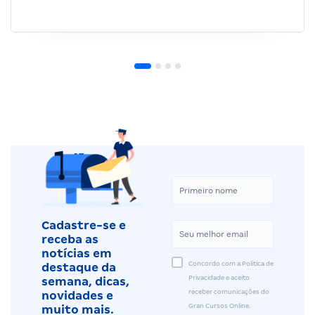
Cadastre-se e
receba as
notícias em
Concordo com a Política de
destaque da
Privacidade e aceito
semana, dicas,
receber comunicações do
novidades e
Gran Cursos Online.
muito mais.