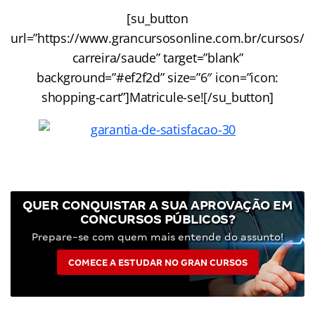
[su_button
url=”https://www.grancursosonline.com.br/cursos/
carreira/saude” target=”blank”
background=”#ef2f2d” size=”6″ icon=”icon:
shopping-cart”]Matricule-se![/su_button]
QUER CONQUISTAR A SUA APROVAÇÃO EM
CONCURSOS PÚBLICOS?
Prepare-se com quem mais entende do assunto!
COMECE A ESTUDAR NO GRAN CURSOS