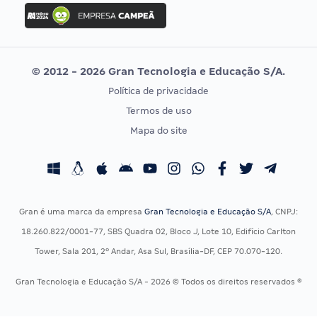
Concurso Ibama
Idecan
Concurso MPU
Selecon
Editais publicados
Uniase
© 2012 - 2026 Gran Tecnologia e Educação S/A.
Vunesp
Política de privacidade
CONCURSOS POR PROFISSÃO
EXAME DE ORDEM
Termos de uso
Concursos Administrativos
OAB
Mapa do site
Concursos Educação
Prova OAB
Concursos Fiscais
Calendário OAB
Concursos Jurídicos
Questões OAB
Concursos Militares
Recursos OAB
Gran é uma marca da empresa
Gran Tecnologia e Educação S/A
, CNPJ:
Concursos Policiais
Exame de Ordem
18.260.822/0001-77, SBS Quadra 02, Bloco J, Lote 10, Edifício Carlton
Concursos Saúde
Tower, Sala 201, 2º Andar, Asa Sul, Brasília-DF, CEP 70.070-120.
Concursos Tribunais
Gran Tecnologia e Educação S/A - 2026 © Todos os direitos reservados ®
Residência Multiprofissional