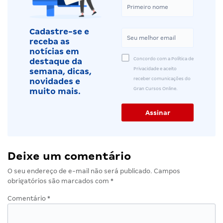
Cadastre-se e
receba as
notícias em
Concordo com a Política de
destaque da
Privacidade e aceito
semana, dicas,
receber comunicações do
novidades e
Gran Cursos Online.
muito mais.
Deixe um comentário
O seu endereço de e-mail não será publicado.
Campos
obrigatórios são marcados com
*
Comentário
*