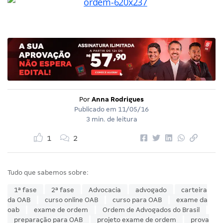
Por
Anna Rodrigues
Publicado em
11/05/16
3 min. de leitura
1
2
Tudo que sabemos sobre:
1ª fase
2ª fase
Advocacia
advogado
carteira
da OAB
curso online OAB
curso para OAB
exame da
oab
exame de ordem
Ordem de Advogados do Brasil
preparação para OAB
projeto exame de ordem
prova