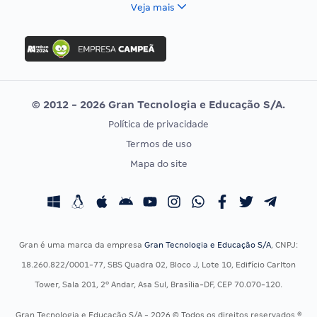
FCC
Veja mais
Concurso Nacional Unificado
FGV
Concurso Ibama
Idecan
Concurso MPU
Selecon
Editais publicados
Uniase
© 2012 - 2026 Gran Tecnologia e Educação S/A.
Vunesp
Política de privacidade
CONCURSOS POR PROFISSÃO
EXAME DE ORDEM
Termos de uso
Concursos Administrativos
OAB
Mapa do site
Concursos Educação
Prova OAB
Concursos Fiscais
Calendário OAB
Concursos Jurídicos
Questões OAB
Concursos Militares
Recursos OAB
Gran é uma marca da empresa
Gran Tecnologia e Educação S/A
, CNPJ:
Concursos Policiais
Exame de Ordem
18.260.822/0001-77, SBS Quadra 02, Bloco J, Lote 10, Edifício Carlton
Concursos Saúde
Tower, Sala 201, 2º Andar, Asa Sul, Brasília-DF, CEP 70.070-120.
Concursos Tribunais
Gran Tecnologia e Educação S/A - 2026 © Todos os direitos reservados ®