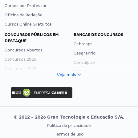
Cursos por Professor
Oficina de Redação
Cursos Online Gratuitos
CONCURSOS PÚBLICOS EM
BANCAS DE CONCURSOS
DESTAQUE
Cebraspe
Concursos Abertos
Cesgranrio
Concursos 2026
Consulplan
Concursos 2025
FCC
Veja mais
Concurso Nacional Unificado
FGV
Concurso Ibama
Idecan
Concurso MPU
Selecon
Editais publicados
Uniase
© 2012 - 2026 Gran Tecnologia e Educação S/A.
Vunesp
Política de privacidade
CONCURSOS POR PROFISSÃO
EXAME DE ORDEM
Termos de uso
Concursos Administrativos
OAB