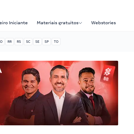
iro Iniciante
Materiais gratuitos
Webstories
O
RR
RS
SC
SE
SP
TO