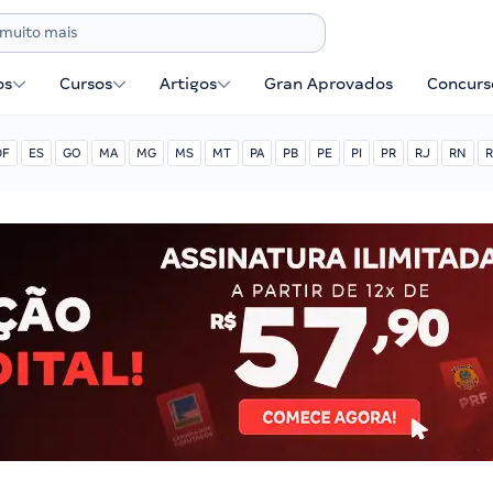
os
Cursos
Artigos
Gran Aprovados
Concurse
DF
ES
GO
MA
MG
MS
MT
PA
PB
PE
PI
PR
RJ
RN
R