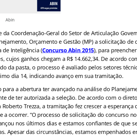
Abin
e da Coordenação-Geral do Setor de Articulação Gove
anejamento, Orçamento e Gestão (MP) a solicitação de
 de Inteligência (
Concurso Abin 2015
), para preenche
es, cujos ganhos chegam a R$ 14.662,34. De acordo co
ado da pasta, o processo é avaliado pelos setores técn
timo dia 14, indicando avanço em sua tramitação.
 para a abertura ter avançado na análise do Planejame
te de ter autorizada a seleção. De acordo com o direto
 Roberto Trezza, a tramitação fez crescer a esperança 
 a ocorrer. “O processo de solicitação do concurso no
nçou nos últimos dias e estamos confiantes de que s
s. Apesar das circunstâncias, estamos empenhados 