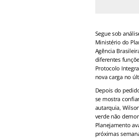
Segue sob anális
Ministério do Pl
Agência Brasileira
diferentes funçõ
Protocolo Integr
nova carga no úl
Depois do pedido
se mostra confian
autarquia, Wilson
verde não demore
Planejamento ava
próximas semana