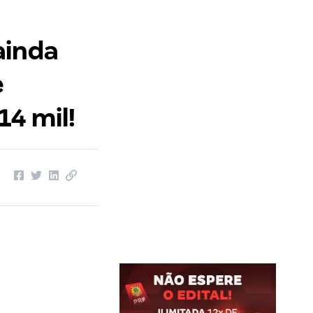
ainda
e
14 mil!