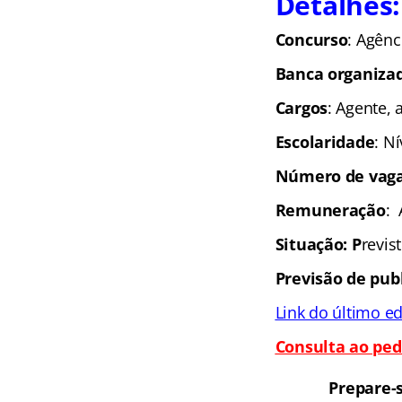
Detalhes:
Concurso
: Agênc
Banca organiza
Cargos
: Agente, 
Escolaridade
: N
Número de vaga
Remuneração
: 
Situação: P
revis
Previsão de pub
Link do último ed
Consulta ao ped
Prepare-