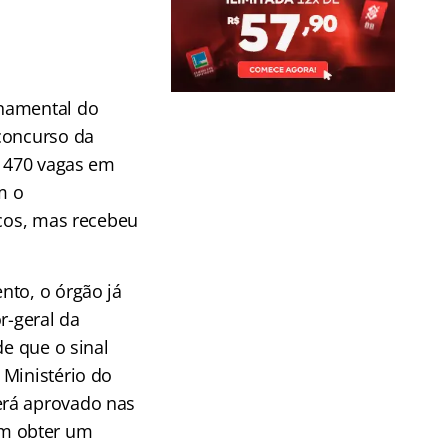
rnamental do
 concurso da
r 470 vagas em
m o
icos, mas recebeu
nto, o órgão já
r-geral da
de que o sinal
 Ministério do
erá aprovado nas
em obter um