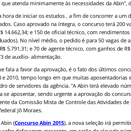
 que atenda minimamente às necessidades da Abin”, d
a hora de iniciar os estudos , a fim de concorrer a um 
ados. Caso aprovado na íntegra, o concurso terá 200 vag
 14.662,34; e 150 de oficial técnico, com rendimentos
uados). No nível médio, o pedido é para 50 vagas de 
$ 5.791,31; e 70 de agente técnico, com ganhos de R$
73 de auxílio- alimentação.
ue fala a favor da aprovação, é o fato dos últimos con
 e 2010, tempo longo em que muitas aposentadorias e
ro de servidores da agência. “A Abin terá elevado nú
 a se aposentar, sendo urgente a aprovação do concurso
dente da Comissão Mista de Controle das Atividades de 
federal Jô Moraes.
Abin (
Concurso Abin 2015
), a nova seleção irá permit
 sofre defasagem crescente, em razão de elevado nú