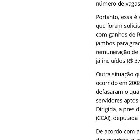
número de vagas
Portanto, essa é 
que foram solicit
com ganhos de R$
(ambos para grad
remuneração de R
já incluídos R$ 3
Outra situação q
ocorrido em 2008
defasaram o quad
servidores aptos
Dirigida, a presi
(CCAI), deputada 
De acordo com a 
dos quadros, que