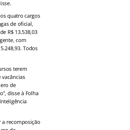
isse.
dos quatro cargos
as de oficial,
 de R$ 13.538,03
agente, com
 5.248,93. Todos
cursos terem
 vacâncias
mero de
”, disse à Folha
Inteligência
ir a recomposição
mero de