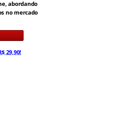
me, abordando
dos no mercado
$ 29,90!