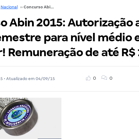
Nacional
››
Concurso Abin 2015: Autorização ainda neste semestre para nível médio e superior! Remuneração de até R$ 14 mil!
o Abin 2015: Autorização 
emestre para nível médio 
r! Remuneração de até R$ 
0
0
15
• Atualizado em
04/09/15