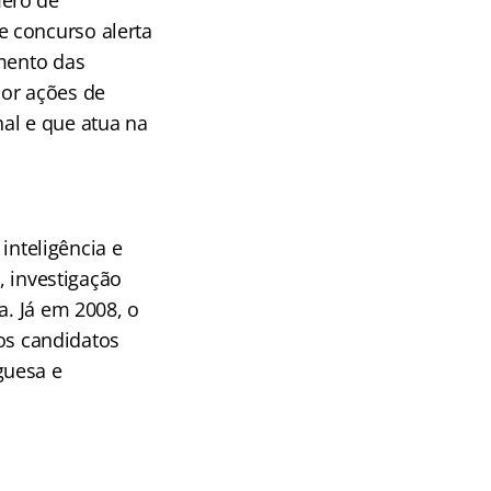
e concurso alerta
imento das
por ações de
al e que atua na
 inteligência e
, investigação
a. Já em 2008, o
 os candidatos
guesa e