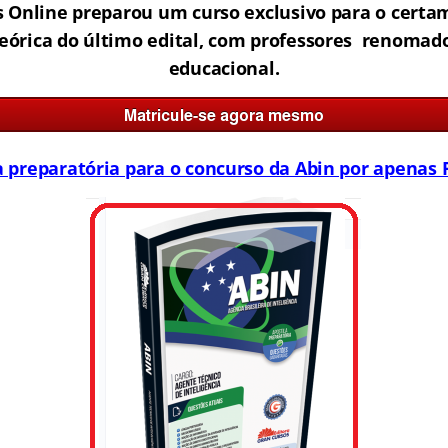
s Online preparou um curso exclusivo para o certa
teórica do último edital, com professores renoma
educacional.
a preparatória para o concurso da Abin por apenas R