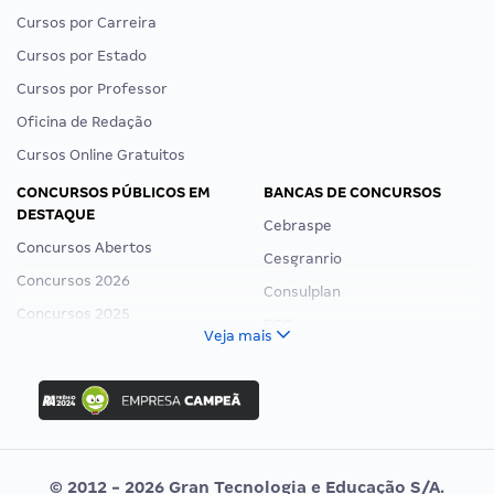
Cursos por Carreira
Cursos por Estado
Cursos por Professor
Oficina de Redação
Cursos Online Gratuitos
CONCURSOS PÚBLICOS EM
BANCAS DE CONCURSOS
DESTAQUE
Cebraspe
Concursos Abertos
Cesgranrio
Concursos 2026
Consulplan
Concursos 2025
FCC
Veja mais
Concurso Nacional Unificado
FGV
Concurso Ibama
Idecan
Concurso MPU
Selecon
Editais publicados
Uniase
© 2012 - 2026 Gran Tecnologia e Educação S/A.
Vunesp