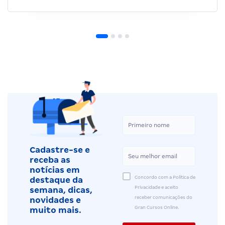
Cadastre-se e
receba as
notícias em
Concordo com a Política de
destaque da
Privacidade e aceito
semana, dicas,
receber comunicações do
novidades e
Gran Cursos Online.
muito mais.