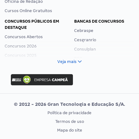
Oficina de Redação
Cursos Online Gratuitos
CONCURSOS PÚBLICOS EM
BANCAS DE CONCURSOS
DESTAQUE
Cebraspe
Concursos Abertos
Cesgranrio
Concursos 2026
Consulplan
Concursos 2025
FCC
Veja mais
Concurso Nacional Unificado
FGV
Concurso Ibama
Idecan
Concurso MPU
Selecon
Editais publicados
Uniase
© 2012 - 2026 Gran Tecnologia e Educação S/A.
Vunesp
Política de privacidade
CONCURSOS POR PROFISSÃO
EXAME DE ORDEM
Termos de uso
Concursos Administrativos
OAB
Mapa do site
Concursos Educação
Prova OAB