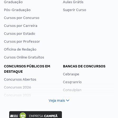
Graduação
Aulas Grátis
Pós-Graduação
Sugerir Curso
Cursos por Concurso
Cursos por Carreira
Cursos por Estado
Cursos por Professor
Oficina de Redação
Cursos Online Gratuitos
CONCURSOS PÚBLICOS EM
BANCAS DE CONCURSOS
DESTAQUE
Cebraspe
Concursos Abertos
Cesgranrio
Concursos 2026
Consulplan
Concursos 2025
FCC
Veja mais
Concurso Nacional Unificado
FGV
Concurso Ibama
Idecan