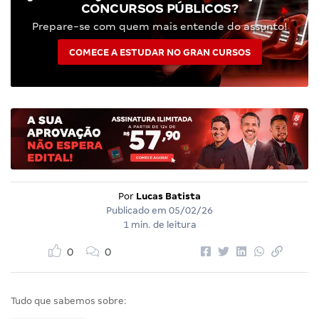
CONCURSOS PÚBLICOS?
Prepare-se com quem mais entende do assunto!
COMECE A ESTUDAR NO GRAN CURSOS
Por
Lucas Batista
Publicado em
05/02/26
1 min. de leitura
0
0
Tudo que sabemos sobre: