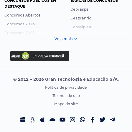
CONCURSOS PÚBLICOS EM
BANCAS DE CONCURSOS
DESTAQUE
Cebraspe
Concursos Abertos
Cesgranrio
Concursos 2026
Consulplan
Concursos 2025
FCC
Veja mais
Concurso Nacional Unificado
FGV
Concurso Ibama
Idecan
Concurso MPU
Selecon
Editais publicados
Uniase
© 2012 - 2026 Gran Tecnologia e Educação S/A.
Vunesp
Política de privacidade
CONCURSOS POR PROFISSÃO
EXAME DE ORDEM
Termos de uso
Concursos Administrativos
OAB
Mapa do site
Concursos Educação
Prova OAB
Concursos Fiscais
Calendário OAB
Concursos Jurídicos
Questões OAB