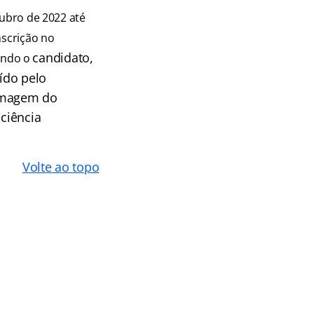
ubro de 2022 até
nscrição no
candidato,
endo o
uído pelo
(imagem do
ciência
Volte ao topo