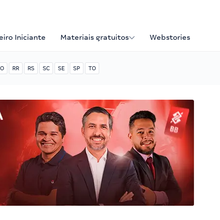
iro Iniciante
Materiais gratuitos
Webstories
O
RR
RS
SC
SE
SP
TO