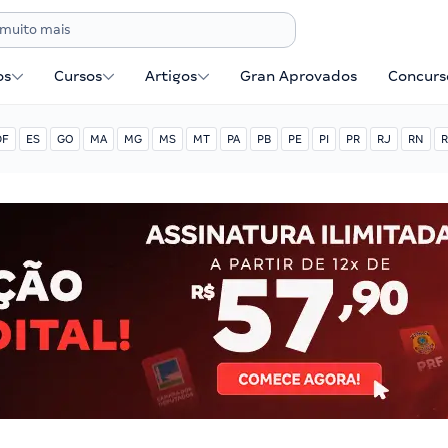
os
Cursos
Artigos
Gran Aprovados
Concurse
DF
ES
GO
MA
MG
MS
MT
PA
PB
PE
PI
PR
RJ
RN
R