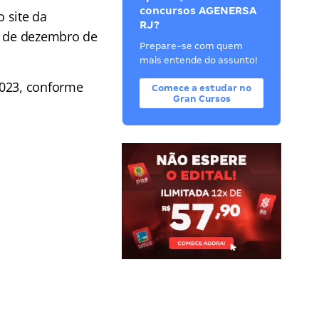
concursos AGENERSA
o site da
RJ?
9 de dezembro de
Prepare-se com quem
mais entende do assunto!
2023, conforme
Comece a estudar no
Gran Cursos