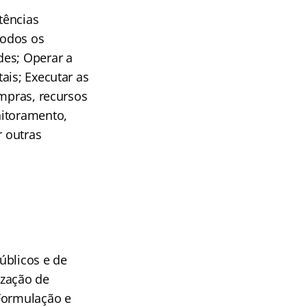
tências
todos os
des; Operar a
ais; Executar as
ompras, recursos
nitoramento,
r outras
públicos e de
ização de
 Formulação e