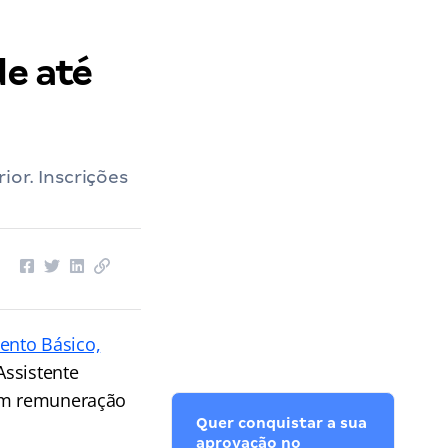
de até
or. Inscrições
ento Básico,
Assistente
com remuneração
Quer conquistar a sua
aprovação no