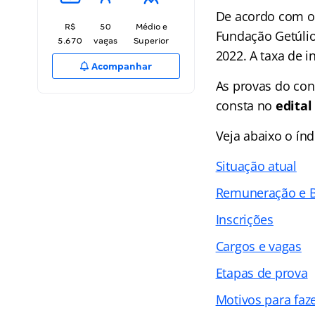
De acordo com 
R$
50
Médio e
Fundação Getúlio
5.670
vagas
Superior
2022. A taxa de i
Acompanhar
As provas do con
consta no
edita
Veja abaixo o
índ
Situação atual
Remuneração e B
Inscrições
Cargos e vagas
Etapas de prova
Motivos para faz