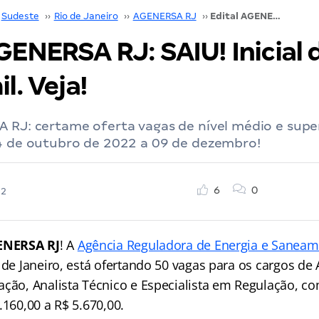
Sudeste
››
Rio de Janeiro
››
AGENERSA RJ
››
Edital AGENERSA RJ: SAIU! Inicial de até R$ 5,6 mil. Veja!
GENERSA RJ: SAIU! Inicial 
l. Veja!
 RJ: certame oferta vagas de nível médio e superi
24 de outubro de 2022 a 09 de dezembro!
6
0
22
ENERSA RJ
! A
Agência Reguladora de Energia e Saneam
 de Janeiro, está ofertando 50 vagas para os cargos de 
ação, Analista Técnico e Especialista em Regulação, 
.160,00 a R$ 5.670,00.