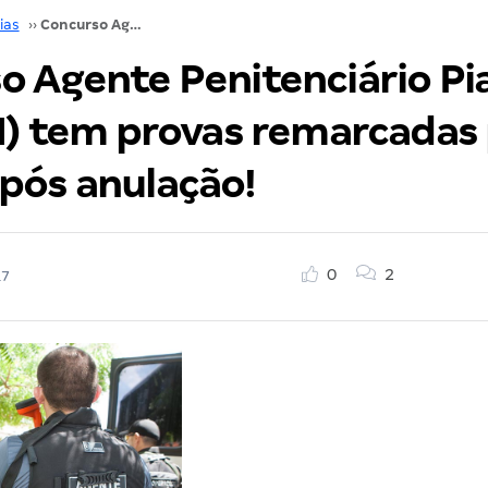
ias
››
Concurso Agente Penitenciário Piauí (Sejus PI) tem provas remarcadas para março após anulação!
o Agente Penitenciário Pi
PI) tem provas remarcadas
pós anulação!
0
2
17