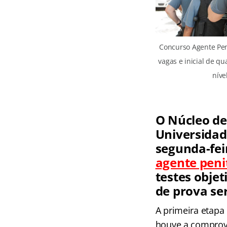
Concurso Agente Peni
vagas e inicial de q
níve
O Núcleo de
Universidad
segunda-fei
agente peni
testes objet
de prova se
A primeira etapa
houve a comprov