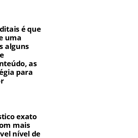
ditais é que
De uma
s alguns
de
nteúdo, as
égia para
or
tico exato
com mais
vel nível de