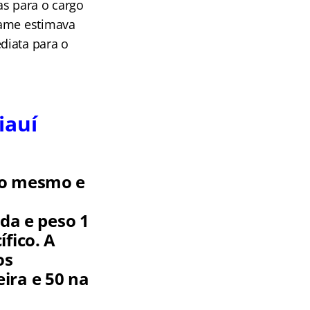
as para o cargo
tame estimava
ediata
para o
iauí
 o mesmo e
ada e peso 1
fico. A
os
ira e 50 na