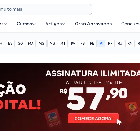
os
Cursos
Artigos
Gran Aprovados
Concurse
DF
ES
GO
MA
MG
MS
MT
PA
PB
PE
PI
PR
RJ
RN
R