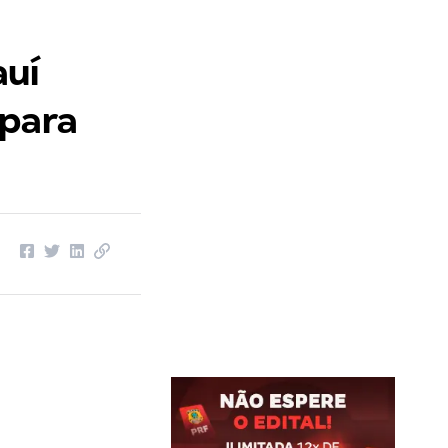
auí
 para