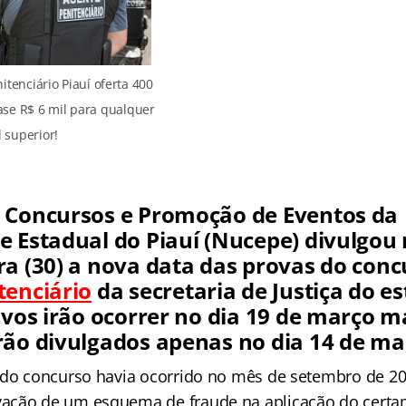
tenciário Piauí oferta 400
uase R$ 6 mil para qualquer
l superior!
 Concursos e Promoção de Eventos da
e Estadual do Piauí (Nucepe) divulgou
ra (30) a nova data das provas do conc
tenciário
da secretaria de Justiça do e
ivos irão ocorrer no dia 19 de março ma
rão divulgados apenas no dia 14 de ma
 do concurso havia ocorrido no mês de setembro de 201
ação de um esquema de fraude na aplicação do certa