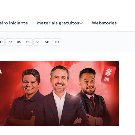
iro Iniciante
Materiais gratuitos
Webstories
O
RR
RS
SC
SE
SP
TO