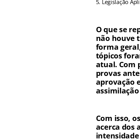
Legislação Apl
O que se re
não houve 
forma geral
tópicos for
atual. Com 
provas ante
aprovação e
assimilação
Com isso, o
acerca dos 
intensidade