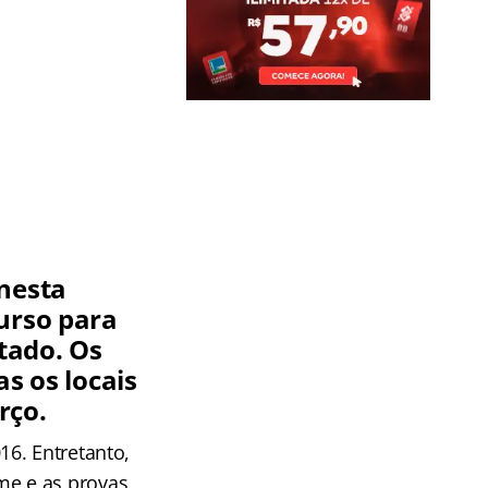
 nesta
urso para
stado. Os
s os locais
rço.
6. Entretanto,
me e as provas