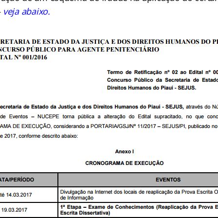
–
veja abaixo.