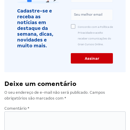
Cadastre-se e
receba as
notícias em
Concordo com a Política de
destaque da
Privacidade e aceito
semana, dicas,
receber comunicações do
novidades e
Gran Cursos Online.
muito mais.
Deixe um comentário
O seu endereço de e-mail não será publicado.
Campos
obrigatórios são marcados com
*
Comentário
*