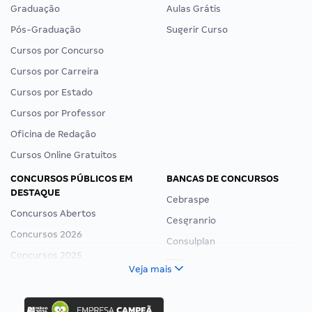
Graduação
Aulas Grátis
Pós-Graduação
Sugerir Curso
Cursos por Concurso
Cursos por Carreira
Cursos por Estado
Cursos por Professor
Oficina de Redação
Cursos Online Gratuitos
CONCURSOS PÚBLICOS EM
BANCAS DE CONCURSOS
DESTAQUE
Cebraspe
Concursos Abertos
Cesgranrio
Concursos 2026
Consulplan
Concursos 2025
FCC
Veja mais
Concurso Nacional Unificado
FGV
Concurso Ibama
Idecan