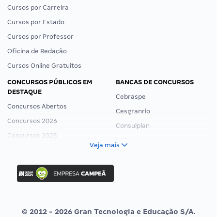
Cursos por Carreira
Cursos por Estado
Cursos por Professor
Oficina de Redação
Cursos Online Gratuitos
CONCURSOS PÚBLICOS EM
BANCAS DE CONCURSOS
DESTAQUE
Cebraspe
Concursos Abertos
Cesgranrio
Concursos 2026
Consulplan
Concursos 2025
FCC
Veja mais
Concurso Nacional Unificado
FGV
Concurso Ibama
Idecan
Concurso MPU
Selecon
Editais publicados
Uniase
© 2012 - 2026 Gran Tecnologia e Educação S/A.
Vunesp