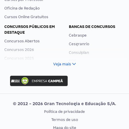
Oficina de Redação
Cursos Online Gratuitos
CONCURSOS PÚBLICOS EM
BANCAS DE CONCURSOS
DESTAQUE
Cebraspe
Concursos Abertos
Cesgranrio
Concursos 2026
Consulplan
Concursos 2025
FCC
Veja mais
Concurso Nacional Unificado
FGV
Concurso Ibama
Idecan
Concurso MPU
Selecon
Editais publicados
Uniase
© 2012 - 2026 Gran Tecnologia e Educação S/A.
Vunesp
Política de privacidade
CONCURSOS POR PROFISSÃO
EXAME DE ORDEM
Termos de uso
Concursos Administrativos
OAB
Mapa do site