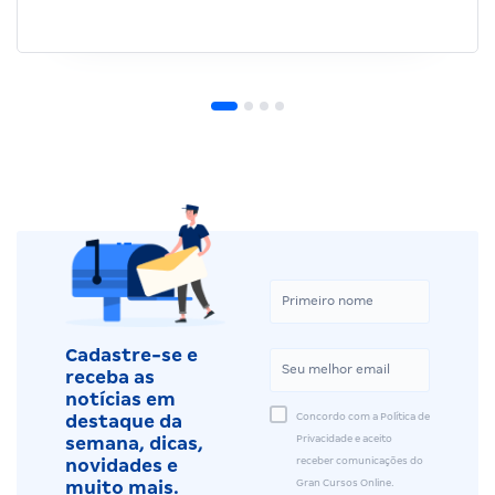
Cadastre-se e
receba as
notícias em
Concordo com a Política de
destaque da
Privacidade e aceito
semana, dicas,
receber comunicações do
novidades e
Gran Cursos Online.
muito mais.