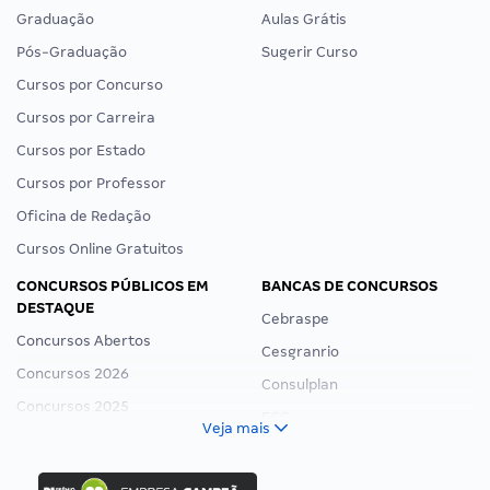
Graduação
Aulas Grátis
Pós-Graduação
Sugerir Curso
Cursos por Concurso
Cursos por Carreira
Cursos por Estado
Cursos por Professor
Oficina de Redação
Cursos Online Gratuitos
CONCURSOS PÚBLICOS EM
BANCAS DE CONCURSOS
DESTAQUE
Cebraspe
Concursos Abertos
Cesgranrio
Concursos 2026
Consulplan
Concursos 2025
FCC
Veja mais
Concurso Nacional Unificado
FGV
Concurso Ibama
Idecan