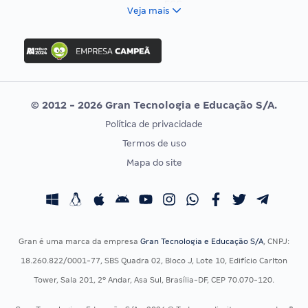
FCC
Veja mais
Concurso Nacional Unificado
FGV
Concurso Ibama
Idecan
Concurso MPU
Selecon
Editais publicados
Uniase
© 2012 - 2026 Gran Tecnologia e Educação S/A.
Vunesp
Política de privacidade
CONCURSOS POR PROFISSÃO
EXAME DE ORDEM
Termos de uso
Concursos Administrativos
OAB
Mapa do site
Concursos Educação
Prova OAB
Concursos Fiscais
Calendário OAB
Concursos Jurídicos
Questões OAB
Concursos Militares
Recursos OAB
Gran é uma marca da empresa
Gran Tecnologia e Educação S/A
, CNPJ:
Concursos Policiais
Exame de Ordem
18.260.822/0001-77, SBS Quadra 02, Bloco J, Lote 10, Edifício Carlton
Concursos Saúde
Tower, Sala 201, 2º Andar, Asa Sul, Brasília-DF, CEP 70.070-120.
Concursos Tribunais