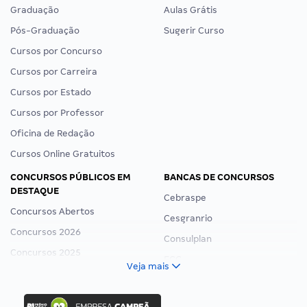
Graduação
Aulas Grátis
Pós-Graduação
Sugerir Curso
Cursos por Concurso
Cursos por Carreira
Cursos por Estado
Cursos por Professor
Oficina de Redação
Cursos Online Gratuitos
CONCURSOS PÚBLICOS EM
BANCAS DE CONCURSOS
DESTAQUE
Cebraspe
Concursos Abertos
Cesgranrio
Concursos 2026
Consulplan
Concursos 2025
FCC
Veja mais
Concurso Nacional Unificado
FGV
Concurso Ibama
Idecan