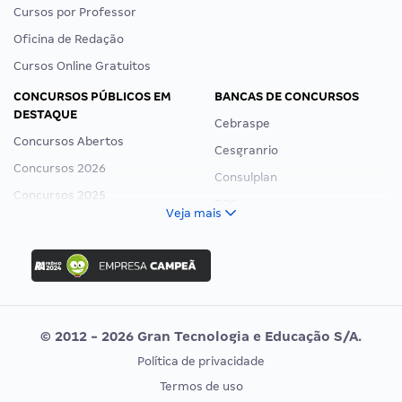
Cursos por Professor
Oficina de Redação
Cursos Online Gratuitos
CONCURSOS PÚBLICOS EM
BANCAS DE CONCURSOS
DESTAQUE
Cebraspe
Concursos Abertos
Cesgranrio
Concursos 2026
Consulplan
Concursos 2025
FCC
Veja mais
Concurso Nacional Unificado
FGV
Concurso Ibama
Idecan
Concurso MPU
Selecon
Editais publicados
Uniase
© 2012 - 2026 Gran Tecnologia e Educação S/A.
Vunesp
Política de privacidade
CONCURSOS POR PROFISSÃO
EXAME DE ORDEM
Termos de uso
Concursos Administrativos
OAB