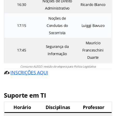
Noções de Direito
16:30
Ricardo Blanco
Administrativo
Noções de
17:15
Condutas do
Luiggi Bavuzo
Socorrista
Maurício
Segurança da
17:45
Franceschini
Informação
Duarte
Concurso ALEGO: revisão de véspera para Polícia Legislativa
✍️
INSCRIÇÕES AQUI
Suporte em TI
Horário
Disciplinas
Professor