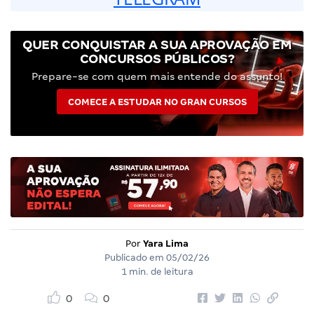
QUER CONQUISTAR A SUA APROVAÇÃO EM
CONCURSOS PÚBLICOS?
Prepare-se com quem mais entende do assunto!
COMECE A ESTUDAR NO GRAN CURSOS
Por
Yara Lima
Publicado em
05/02/26
1 min. de leitura
0
0