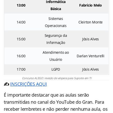
Informática
13:00
Fabrício Melo
Básica
Sistemas
14:00
Cleirton Monte
Operacionais
Segurança da
15:00
Jósis Alves
Informação
Atendimento ao
16:00
Darlan Venturelli
Usuário
17:00
LGPD
Jósis Alves
Concurso ALEGO: revisão de véspera para Suporte em TI
✍️
INSCRIÇÕES AQUI
É importante destacar que as aulas serão
transmitidas no canal do YouTube do Gran. Para
receber lembretes e não perder nenhuma aula, os