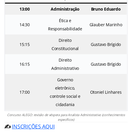
13:00
Administração
Bruno Eduardo
Ética e
14:30
Glauber Marinho
Responsabilidade
Direito
15:15
Gustavo Brígido
Constitucional
Direito
16:15
Gustavo Brígido
Administrativo
Governo
eletrônico,
17:00
Otoniel Linhares
controle social e
cidadania
Concurso ALEGO: revisão de véspera para Analista Administrativo (conhecimentos
específicos)
✍️
INSCRIÇÕES AQUI