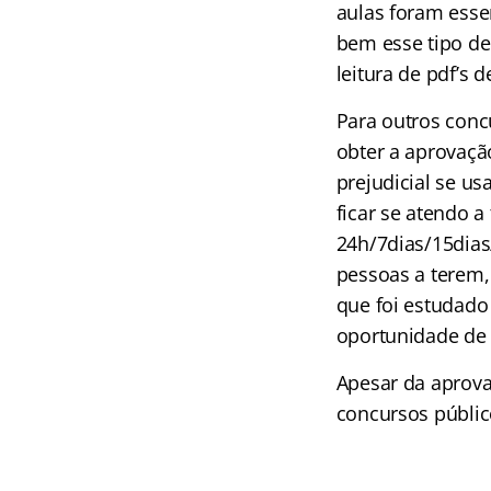
aulas foram esse
bem esse tipo de
leitura de pdf’s d
Para outros con
obter a aprovaçã
prejudicial se u
ficar se atendo a
24h/7dias/15dias
pessoas a terem, 
que foi estudado
oportunidade de r
Apesar da aprova
concursos público