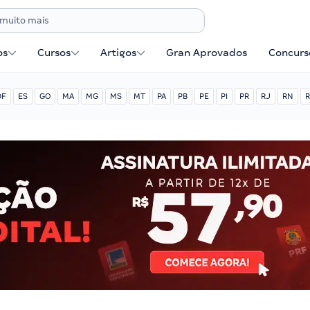
os
Cursos
Artigos
Gran Aprovados
Concurse
DF
ES
GO
MA
MG
MS
MT
PA
PB
PE
PI
PR
RJ
RN
R