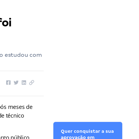
foi
ivo estudou com
Após meses de
de técnico
Quer conquistar a sua
argo público
aprovação em