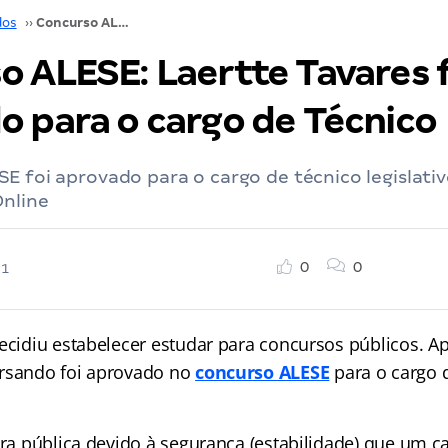
dos
››
Concurso ALESE: Laertte Tavares foi aprovado para o cargo de Técnico
o ALESE: Laertte Tavares 
o para o cargo de Técnico
E foi aprovado para o cargo de técnico legislat
Online
0
0
21
decidiu estabelecer estudar para concursos públicos. 
ursando foi aprovado no
concurso ALESE
para o cargo 
ira pública devido à segurança (estabilidade) que um c