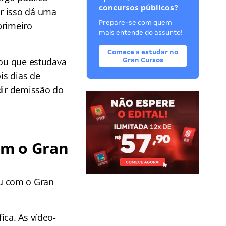
concursos públicos?
r isso dá uma
Prepare-se com quem
primeiro
mais entende do assunto!
Comece a estudar no
tou que estudava
Gran Cursos
is dias de
dir demissão do
om o Gran
u com o Gran
ica. As vídeo-