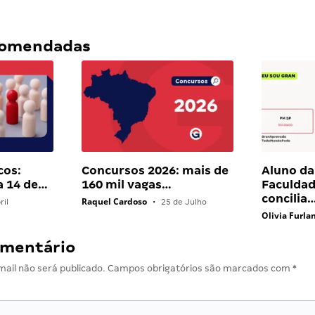
ecomendadas
cos:
Concursos 2026: mais de
Aluno da
a 14 de…
160 mil vagas…
Faculdad
concilia
Raquel Cardoso
ril
•
25 de Julho
Olivia Furla
omentário
ail não será publicado.
Campos obrigatórios são marcados com
*