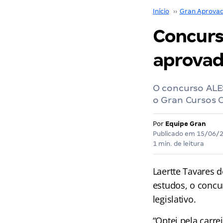
Início
››
Gran Aprova
Concurs
aprovad
O concurso ALES
o Gran Cursos 
Por
Equipe Gran
Publicado em
15/06/
1 min. de leitura
Laertte Tavares 
estudos, o conc
legislativo.
“Optei pela carre