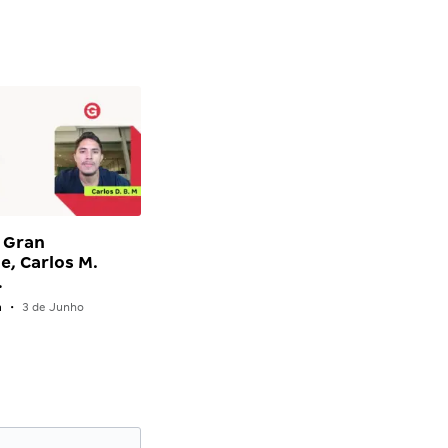
 Gran
e, Carlos M.
…
n
•
3 de Junho