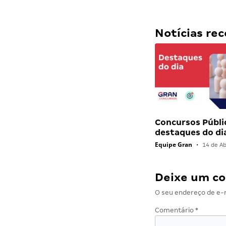
Notícias r
Concursos Públi
destaques do di
Equipe Gran
•
14 de Ab
Deixe um c
O seu endereço de e-m
Comentário
*