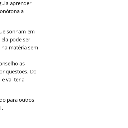
guia aprender
monótona a
 que sonham em
 ela pode ser
” na matéria sem
conselho as
por questões. Do
e vai ter a
do para outros
l.