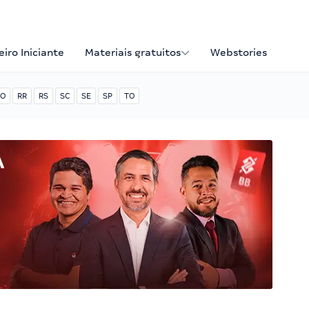
iro Iniciante
Materiais gratuitos
Webstories
O
RR
RS
SC
SE
SP
TO