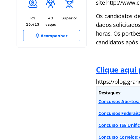
site http://www.
Os candidatos de
R$
40
Superior
dados solicitado
16.413
vagas
horas. Os portõe
Acompanhar
candidatos após 
Clique aqui
https://blog.gra
Destaques:
Concursos Abertos: 
Concursos Federais
Concurso TSE Unific
Concurso Correios: 