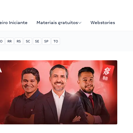
iro Iniciante
Materiais gratuitos
Webstories
O
RR
RS
SC
SE
SP
TO