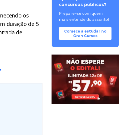
concursos públicos?
Prepare-se com quem
ornecendo os
mais entende do assunto!
com duração de 5
ntrada de
Comece a estudar no
Gran Cursos
.