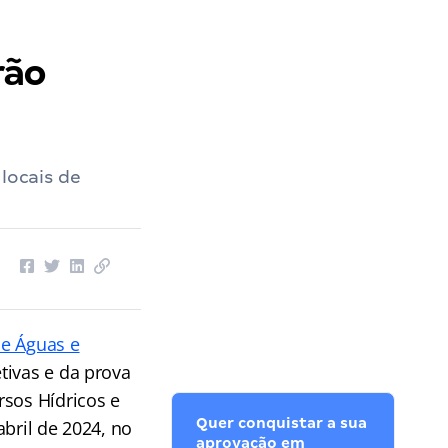
rão
locais de
de Águas e
tivas e da prova
rsos Hídricos e
Quer conquistar a sua
bril de 2024, no
aprovação em