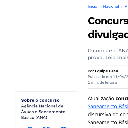
Início
››
Nacional
››
A
Concurs
divulgad
O concurso ANA,
prova. Leia mai
Por
Equipe Gran
Publicado em
11/04/
1 min. de leitura
Atualização
conc
Sobre o concurso
Saneamento Bás
Agência Nacional de
Águas e Saneamento
discursiva do co
Básico (ANA)
Saneamento Básico