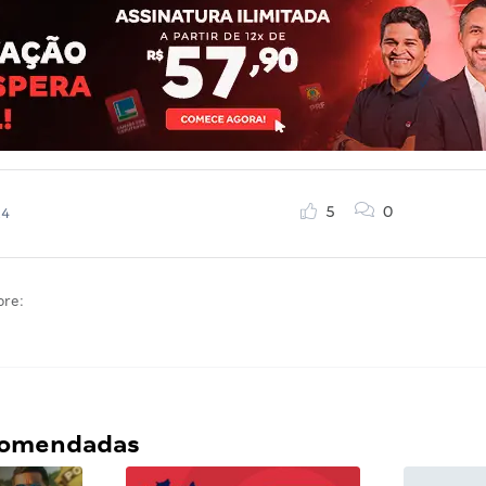
5
0
24
bre:
ecomendadas