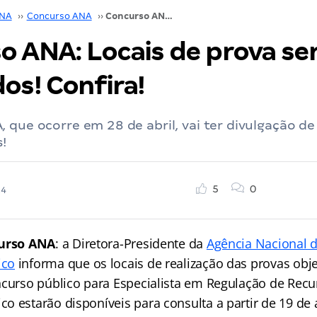
NA
››
Concurso ANA
››
Concurso ANA: Locais de prova serão divulgados! Confira!
o ANA: Locais de prova se
os! Confira!
 que ocorre em 28 de abril, vai ter divulgação de 
s!
5
0
24
urso ANA
: a Diretora-Presidente da
Agência Nacional 
ico
informa que os locais de realização das provas obje
ncurso público para Especialista em Regulação de Recu
 estarão disponíveis para consulta a partir de 19 de a