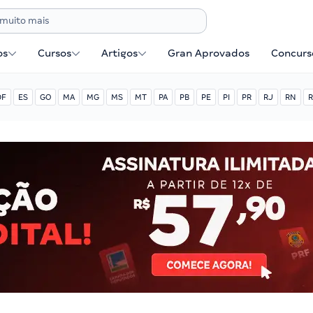
os
Cursos
Artigos
Gran Aprovados
Concurse
DF
ES
GO
MA
MG
MS
MT
PA
PB
PE
PI
PR
RJ
RN
R