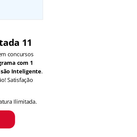
tada 11
 em concursos
grama com 1
isão Inteligente
.
o! Satisfação
tura Ilimitada.