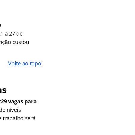
e
1 a 27 de
rição custou
Volte ao topo
!
as
29 vagas para
de níveis
e trabalho será