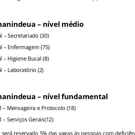
anindeua – nível médio
 – Secretariado (30)
l – Enfermagem (75)
 – Higiene Bucal (8)
 – Laboratório (2)
anindeua – nível fundamental
l – Mensageira e Protocolo (18)
l – Serviços Gerais(12)
, será reservado 5% das vagas às pessoas com deficiên