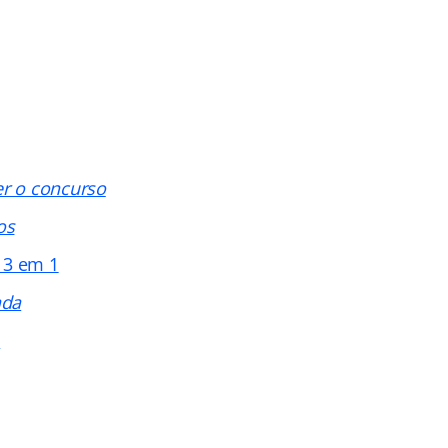
er o concurso
os
 3 em 1
ada
s