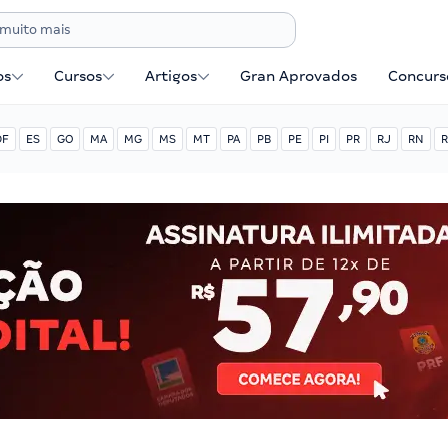
os
Cursos
Artigos
Gran Aprovados
Concurse
DF
ES
GO
MA
MG
MS
MT
PA
PB
PE
PI
PR
RJ
RN
R