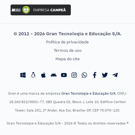
Concurso Ibama
Idecan
Concurso MPU
Selecon
Editais publicados
Uniase
© 2012 - 2026 Gran Tecnologia e Educação S/A.
Vunesp
Política de privacidade
CONCURSOS POR PROFISSÃO
EXAME DE ORDEM
Termos de uso
Concursos Administrativos
OAB
Mapa do site
Concursos Educação
Prova OAB
Concursos Fiscais
Calendário OAB
Concursos Jurídicos
Questões OAB
Concursos Militares
Recursos OAB
Gran é uma marca da empresa
Gran Tecnologia e Educação S/A
, CNPJ:
Concursos Policiais
Exame de Ordem
18.260.822/0001-77, SBS Quadra 02, Bloco J, Lote 10, Edifício Carlton
Concursos Saúde
Tower, Sala 201, 2º Andar, Asa Sul, Brasília-DF, CEP 70.070-120.
Concursos Tribunais
Gran Tecnologia e Educação S/A - 2026 © Todos os direitos reservados ®
Residência Multiprofissional