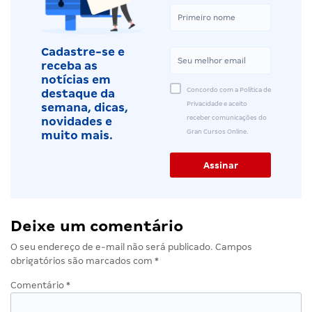
Cadastre-se e
receba as
notícias em
Concordo com a Política de
destaque da
Privacidade e aceito
semana, dicas,
receber comunicações do
novidades e
Gran Cursos Online.
muito mais.
Deixe um comentário
O seu endereço de e-mail não será publicado.
Campos
obrigatórios são marcados com
*
Comentário
*