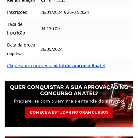
Remuneração
R$ 16.413,35
Inscrições
26/01/2024 a 26/02/2024
Taxa de
R$ 130,00
inscrição
Data da prova
26/05/2024
objetiva
Clique aqui para ver o
edital do concurso Anatel
QUER CONQUISTAR A SUA APROVAÇÃO NO
CONCURSO ANATEL?
Prepare-se com quem mais entende do assunto!
COMECE A ESTUDAR NO GRAN CURSOS