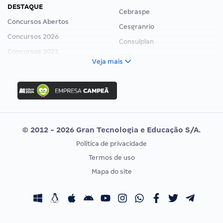
DESTAQUE
Cebraspe
Concursos Abertos
Cesgranrio
Concursos 2026
Consulplan
Concursos 2025
FCC
Veja mais
Concurso Nacional Unificado
FGV
Concurso Ibama
Idecan
Concurso MPU
Selecon
Editais publicados
Uniase
© 2012 - 2026 Gran Tecnologia e Educação S/A.
Vunesp
Política de privacidade
CONCURSOS POR PROFISSÃO
EXAME DE ORDEM
Termos de uso
Concursos Administrativos
OAB
Mapa do site
Concursos Educação
Prova OAB
Concursos Fiscais
Calendário OAB
Concursos Jurídicos
Questões OAB
Concursos Militares
Recursos OAB