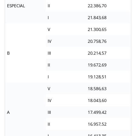
ESPECIAL
II
22.386,70
I
21.843,68
V
21.300,65
IV
20.758,76
B
III
20.214,57
II
19.672,69
I
19.128,51
V
18.586,63
IV
18.043,60
A
III
17.499,42
II
16.957,52
I
16.413,35