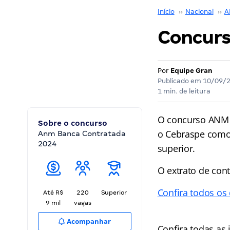
Início
››
Nacional
››
A
Concurs
Por
Equipe Gran
Publicado em
10/09/
1 min. de leitura
O concurso ANM 
Sobre o concurso
o Cebraspe como 
Anm Banca Contratada
2024
superior.
O extrato de cont
Confira todos os
Até R$
220
Superior
9 mil
vagas
Acompanhar
Confira todas as 