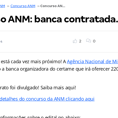
NM
››
Concurso ANM
››
Concurso ANM: banca contratada. Veja!
o ANM: banca contratada. 
2
0
24
está cada vez mais próximo! A
Agência Nacional de M
a banca organizadora do certame que irá oferecer 220
rato foi divulgado! Saiba mais aqui!
 detalhes do concurso da ANM clicando aqui
informações sobre o edital no abaixo: