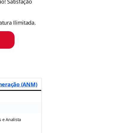
o! Satisfação
tura Ilimitada.
ineração (ANM)
 e Analista