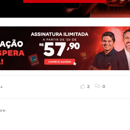
2
0
24
bre: