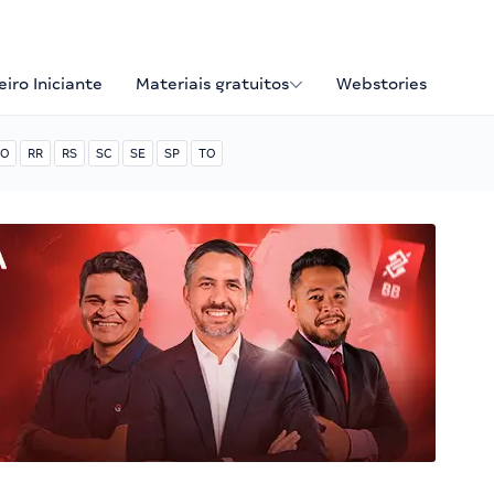
iro Iniciante
Materiais gratuitos
Webstories
O
RR
RS
SC
SE
SP
TO