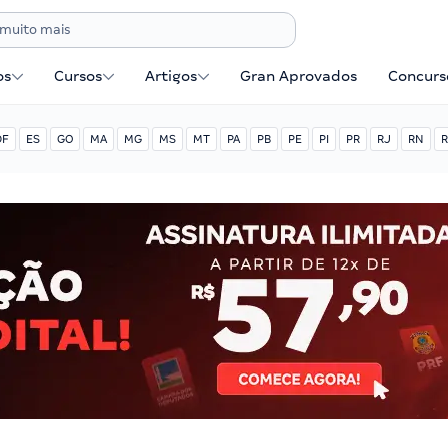
os
Cursos
Artigos
Gran Aprovados
Concurse
DF
ES
GO
MA
MG
MS
MT
PA
PB
PE
PI
PR
RJ
RN
R