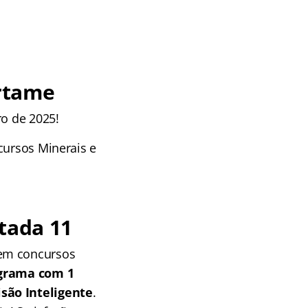
rtame
ro de 2025!
cursos Minerais e
tada 11
 em concursos
grama com 1
isão Inteligente
.