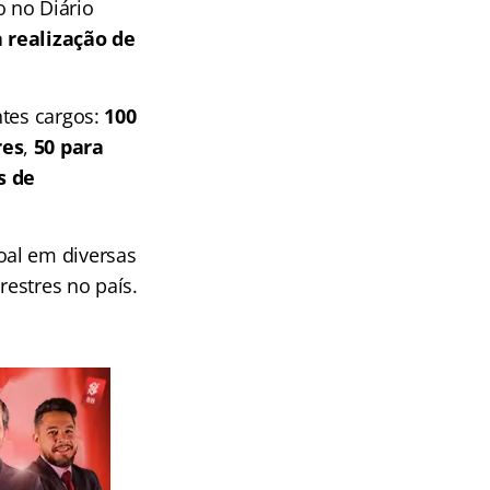
 no Diário
 realização de
ntes cargos:
100
res
,
50 para
s de
oal em diversas
restres no país.