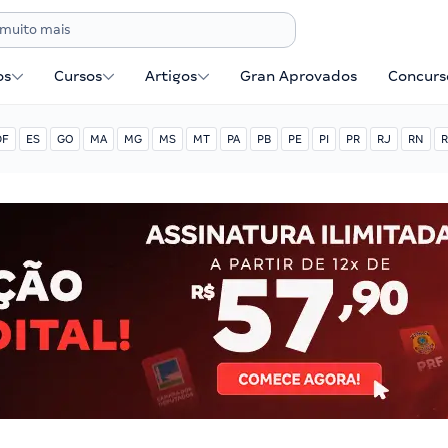
os
Cursos
Artigos
Gran Aprovados
Concurse
DF
ES
GO
MA
MG
MS
MT
PA
PB
PE
PI
PR
RJ
RN
R