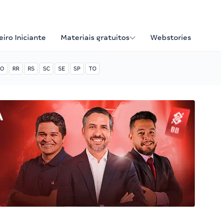
iro Iniciante
Materiais gratuitos
Webstories
O
RR
RS
SC
SE
SP
TO