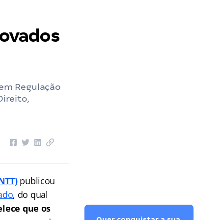
rovados
a em Regulação
ireito,
NTT)
publicou
ado
, do qual
elece que os
Quer conquistar a sua