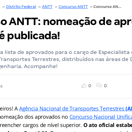
››
Distrito Federal
››
ANTT
››
Concurso ANTT
››
Concurso ANTT: nomeação de aprovados do CNU é publicada!
o ANTT: nomeação de ap
é publicada!
a lista de aprovados para o cargo de Especialist
Transportes Terrestres, distribuídos nas áreas de D
genharia. Acompanhe!
0
0
26
eiros! A
Agência Nacional de Transportes Terrestres
(A
nomeação dos aprovados no
Concurso Nacional Unific
reencher cargos de nível superior.
O ato oficial estab