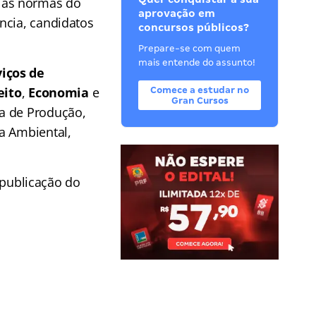
 as normas do
aprovação em
ncia, candidatos
concursos públicos?
Prepare-se com quem
mais entende do assunto!
iços de
eito
,
Economia
e
Comece a estudar no
Gran Cursos
ia de Produção,
a Ambiental,
publicação do