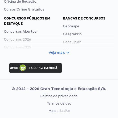
Oficina de Redação
Cursos Online Gratuitos
CONCURSOS PÚBLICOS EM
BANCAS DE CONCURSOS
DESTAQUE
Cebraspe
Concursos Abertos
Cesgranrio
Concursos 2026
Consulplan
Concursos 2025
FCC
Veja mais
Concurso Nacional Unificado
FGV
Concurso Ibama
Idecan
Concurso MPU
Selecon
Editais publicados
Uniase
© 2012 - 2026 Gran Tecnologia e Educação S/A.
Vunesp
Política de privacidade
CONCURSOS POR PROFISSÃO
EXAME DE ORDEM
Termos de uso
Concursos Administrativos
OAB
Mapa do site
Concursos Educação
Prova OAB