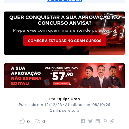
QUER CONQUISTAR A SUA APROVAÇÃO NO
CONCURSO ANVISA?
Prepare-se com quem mais entende do assunto!
COMECE A ESTUDAR NO GRAN CURSOS
Por
Equipe Gran
Publicado em
12/12/23
• Atualizado em
08/10/25
1 min. de leitura
0
0