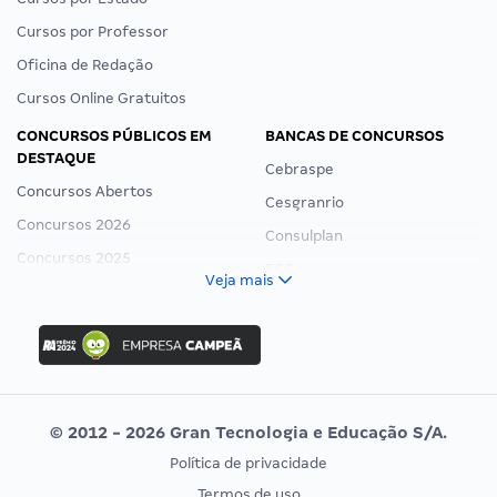
Cursos por Professor
Oficina de Redação
Cursos Online Gratuitos
CONCURSOS PÚBLICOS EM
BANCAS DE CONCURSOS
DESTAQUE
Cebraspe
Concursos Abertos
Cesgranrio
Concursos 2026
Consulplan
Concursos 2025
FCC
Veja mais
Concurso Nacional Unificado
FGV
Concurso Ibama
Idecan
Concurso MPU
Selecon
Editais publicados
Uniase
© 2012 - 2026 Gran Tecnologia e Educação S/A.
Vunesp
Política de privacidade
CONCURSOS POR PROFISSÃO
EXAME DE ORDEM
Termos de uso